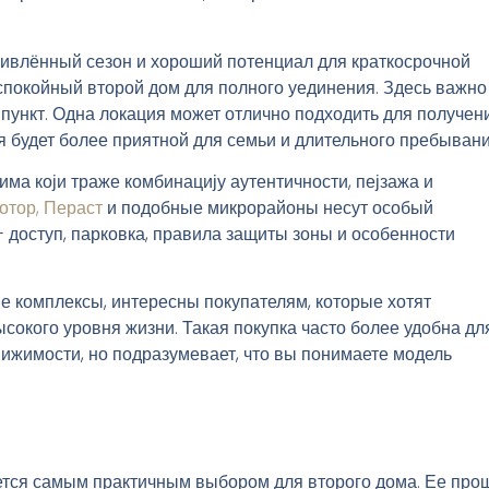
ивлённый сезон и хороший потенциал для краткосрочной
 спокойный второй дом для полного уединения. Здесь важно
пункт. Одна локация может отлично подходить для получен
ая будет более приятной для семьи и длительного пребывани
има који траже комбинацију аутентичности, пејзажа и
отор, Пераст
и подобные микрорайоны несут особый
- доступ, парковка, правила защиты зоны и особенности
е комплексы, интересны покупателям, которые хотят
сокого уровня жизни. Такая покупка часто более удобна дл
вижимости, но подразумевает, что вы понимаете модель
ется самым практичным выбором для второго дома. Ее про