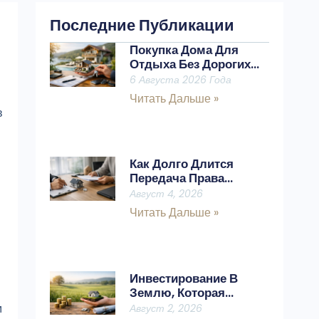
Последние Публикации
Покупка Дома Для
Отдыха Без Дорогих
Ошибок
6 Августа 2026 Года
Читать Дальше »
в
Как Долго Длится
Передача Права
Собственности На
Август 4, 2026
Недвижимость?
Читать Дальше »
Инвестирование В
Землю, Которая
Сохраняет Стоимость
м
Август 2, 2026