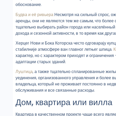
обоснование.
Будва и её ривьера
Несмотря на сильный спрос, ож
аренды, они не являются тем же самым, что более
тщательно выбирать район города или населённый 
дохода и сезонной активности, в то время как друг
Херцег Нови и Бока Которска често одговарају купц
стабилније атмосфере ван главног летњег шпица.
К
характер, но с характером приходят и ограничения 
адаптации старых зданий.
Луштица
, а также тщательно спланированные жилы
уединения, организованного управления и более вы
владельца, который не проживает постоянно в нед
обслуживания и все связанные расходы.
Дом, квартира или вилла
Квартира в качественном проекте чаще всего явля