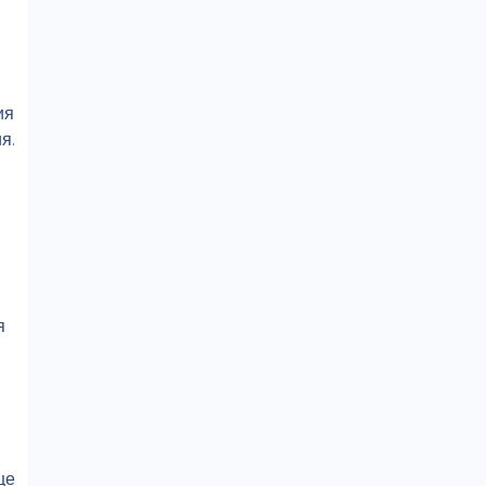
ия
я.
я
ще