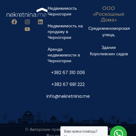
ООО
Недвижимость
«Роскошные
Черногория
Дома»
Недвижимость на
Средиземноморская
продажу в
улица,
Черногории
Здание
Аренда
Королевских садов
недвижимости в
Черногории
+382 67 310 006
+382 67 681 222
info@nekretnina.me
© Авторские права 2024 Luxury Homes DOO
Вам нужна помощь?
Все права защищены.