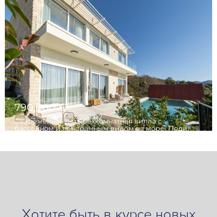
790,000 €
4
3+1
298 м2
Современная четырехкомнатная вилла с
бассейном и панорамным видом на море, Поди,
Герцег-Нови
Хотите быть в курсе новых