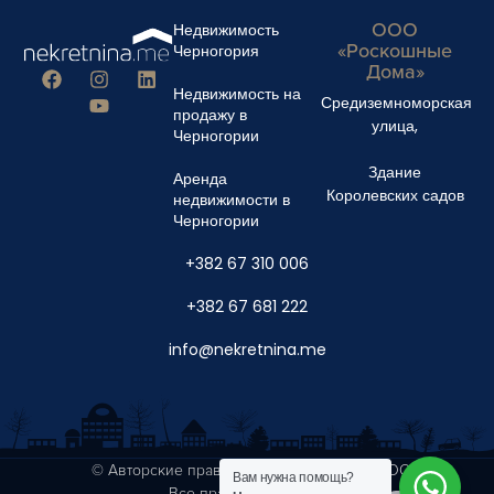
ООО
Недвижимость
«Роскошные
Черногория
Дома»
Недвижимость на
Средиземноморская
продажу в
улица,
Черногории
Здание
Аренда
Королевских садов
недвижимости в
Черногории
+382 67 310 006
+382 67 681 222
info@nekretnina.me
© Авторские права 2024 Luxury Homes DOO
Вам нужна помощь?
Все права защищены.