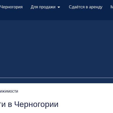
 Черногория
Для продажи
Сдаётся в аренду
М
ижимости
и в Черногории