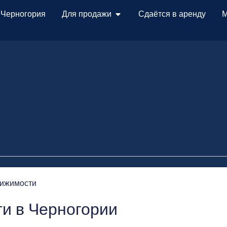
 Черногория
Для продажи
Сдаётся в аренду
М
ижимости
и в Черногории