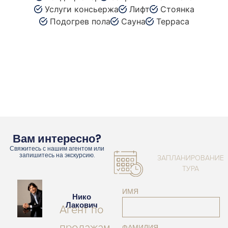
Услуги консьержа
Лифт
Стоянка
Подогрев пола
Сауна
Терраса
Вам интересно?
Свяжитесь с нашим агентом или
запишитесь на экскурсию.
ЗАПЛАНИРОВАНИЕ
ТУРА
ИМЯ
Нико
Лакович
Агент по
продажам
ФАМИЛИЯ