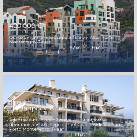
420,000 €
Однокомнатная квартира в здании Alba, Porto
Montenegro, Тиват
62 м2
0 м2
1
1
По запросу €
Апартаменты с одной спальней и видом на
пристань для яхт, Regent Pool Club Residence Aqua,
Porto Montenegro, Тиват
81 м2