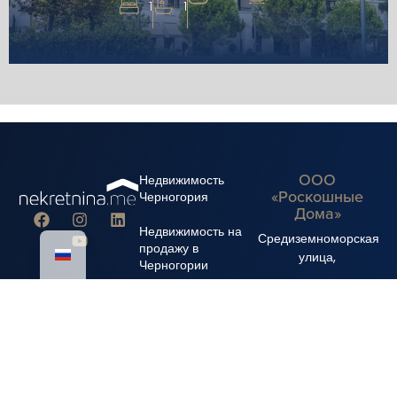
1
1
ООО
Недвижимость
«Роскошные
Черногория
Дома»
Недвижимость на
Средиземноморская
продажу в
улица,
Черногории
Здание
Аренда
Королевских садов
недвижимости в
Черногории
+382 67 310 006