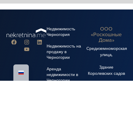
ООО
Недвижимость
«Роскошные
Черногория
Дома»
Недвижимость на
Средиземноморская
продажу в
улица,
Черногории
Здание
Аренда
Королевских садов
недвижимости в
Черногории
+382 67 310 006
+382 67 681 222
info@nekretnina.me