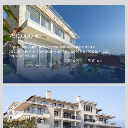
790,000 €
Современная четырехкомнатная вилла с
бассейном и панорамным видом на море, Поди,
Герцег-Нови
298 м2
590 м2
4
3+1
По запросу €