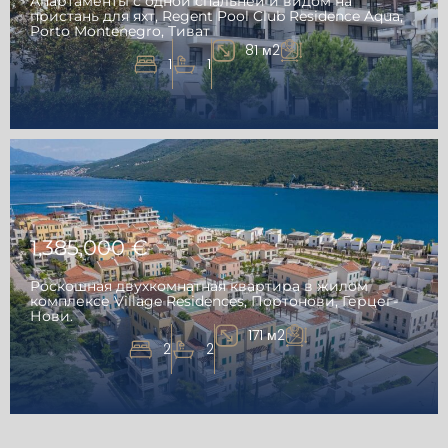
Апартаменты с одной спальней и видом на
пристань для яхт, Regent Pool Club Residence Aqua,
Porto Montenegro, Тиват
81 м2
1
1
1,385,000 €
Роскошная двухкомнатная квартира в жилом
комплексе Village Residences, Портонови, Герцег-
Нови.
171 м2
2
2