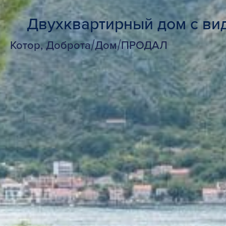
Двухквартирный дом с вид
Котор, Доброта
/
Дом
/
ПРОДАЛ