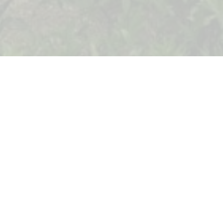
3 комнаты
2 ванные комнаты
Оборуд
Площадь застройки 119 м2
Площадь земе
ФУНКЦИИ
Двор
Гараж
Интернет
Кабельно
Кондиционер