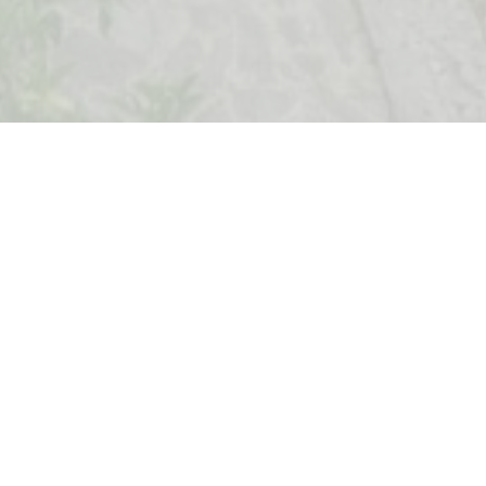
м2 в поселке Доброта, Котор.
лощадью 473 м² и состоит из гостиной, кухни со
 большой террасы на первом уровне, трёх спален,
а втором уровне. В подвале дома есть
едназначенная для отдельной квартиры.
 панорамный вид на Тиватский залив.
меблированным и оборудованным всей необходимой
яжении будущих владельцев будет гараж на две
 передний и задний двор.