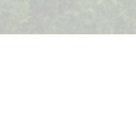
Семейный дом площадью 119 
ован
Дом расположен на участке п
льного участка 473 м2
столовой, ванной комнаты и
ванной комнаты и террасы н
дополнительная комната, пр
С обеих террас открывается
е телевидение
Дом продаётся полностью 
бытовой техникой. В распор
машины, а также просторный