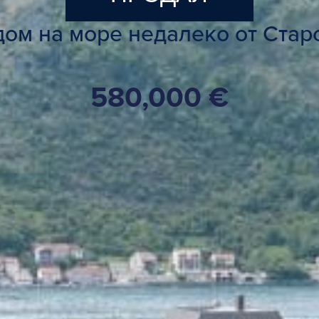
ом на море недалеко от Старо
580,000 €