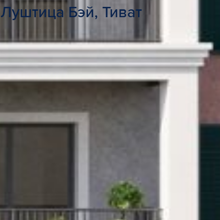
Луштица Бэй, Тиват