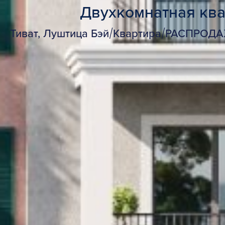
Двухкомнатная ква
Тиват, Луштица Бэй
/
Квартира
/
РАСПРОД