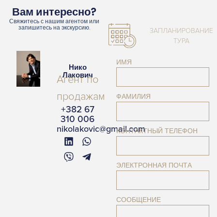
Вам интересно?
Свяжитесь с нашим агентом или
запишитесь на экскурсию.
ЗАПЛАНИРОВАНИЕ
ТУРА
ИМЯ
Нико
Лакович
Агент по
продажам
ФАМИЛИЯ
+382 67
310 006
nikolakovic@gmail.com
КОНТАКТНЫЙ ТЕЛЕФОН
ЭЛЕКТРОННАЯ ПОЧТА
СООБЩЕНИЕ