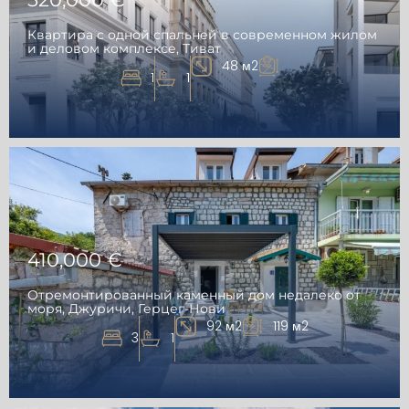
Квартира с одной спальней в современном жилом
и деловом комплексе, Тиват
48 м2
1
1
410,000 €
Отремонтированный каменный дом недалеко от
моря, Джуричи, Герцег-Нови
92 м2
119 м2
3
1