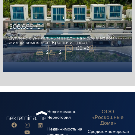
506,699 €
Дуплекс с уникальным видом на море в новом
жилом комплексе, Крашичи, Тиват
130 м2
2
2+1
ООО
Недвижимость
«Роскошные
Черногория
Дома»
Недвижимость на
Средиземноморская
продажу в