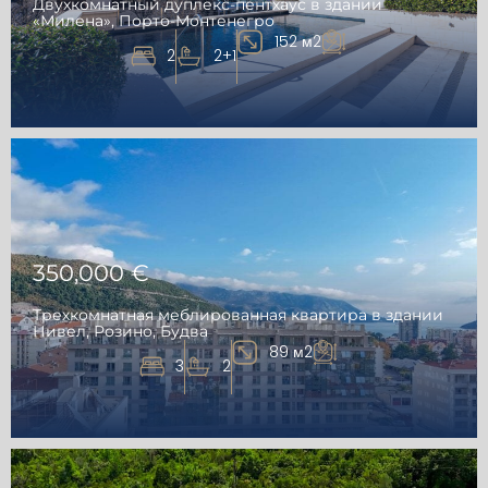
Двухкомнатный дуплекс-пентхаус в здании
«Милена», Порто-Монтенегро
152 м2
2
2+1
350,000 €
Трехкомнатная меблированная квартира в здании
Нивел, Розино, Будва
89 м2
3
2