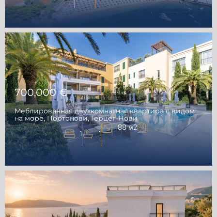
700,000 €
Меблированная двухкомнатная квартира с видом
на море, Портонови, Герцег-Нови
88 м2
1
1