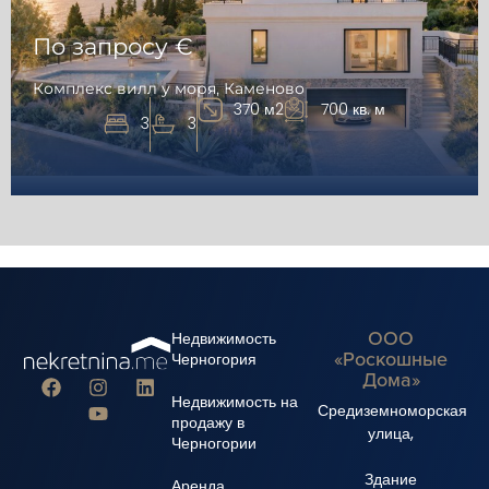
По запросу €
Комплекс вилл у моря, Каменово
370 м2
700 кв. м
3
3
ООО
Недвижимость
«Роскошные
Черногория
Дома»
Недвижимость на
Средиземноморская
продажу в
улица,
Черногории
Здание
Аренда