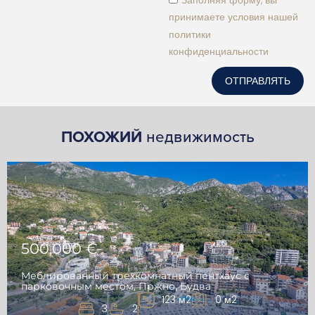
Заполняя форму, вы
принимаете условия нашей
политики
конфиденциальности
ОТПРАВЛЯТЬ
ПОХОЖИЙ
недвижимость
500,000 €
Меблированный трехкомнатный пентхаус с
парковочным местом, Пржно, Будва
123 м2
0 м2
3
2