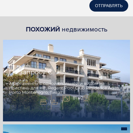
ОТПРАВЛЯТЬ
ПОХОЖИЙ
недвижимость
По запросу €
Апартаменты с одной спальней и видом на
пристань для яхт, Regent Pool Club Residence Aqua,
Porto Montenegro, Тиват
81 м2
1
1