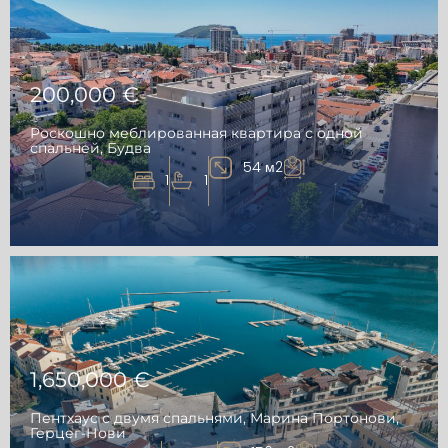
200,000 €
Роскошно меблированная квартира с одной
спальней, Будва
54 м2
1
1
1,650,000 €
Пентхаус с двумя спальнями, Марина Портонови,
Герцег-Нови