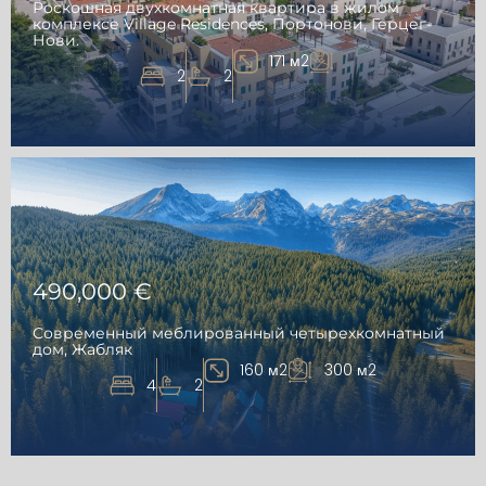
Роскошная двухкомнатная квартира в жилом
комплексе Village Residences, Портонови, Герцег-
Нови.
171 м2
2
2
490,000 €
Современный меблированный четырехкомнатный
дом, Жабляк
160 м2
300 м2
4
2