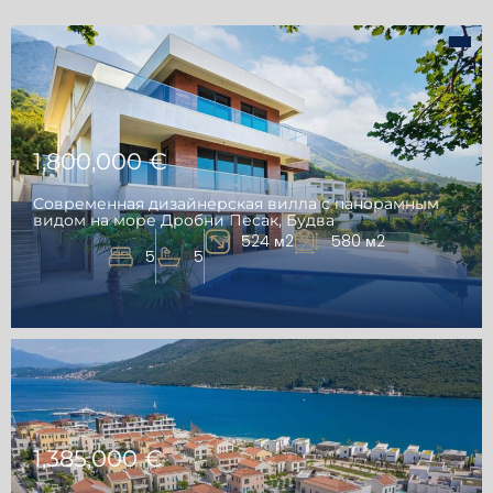
1,800,000 €
Современная дизайнерская вилла с панорамным
видом на море Дробни Песак, Будва
524 м2
580 м2
5
5
1,385,000 €