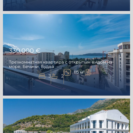
330,000 €
Трехкомнатная квартира с открытым видом на
море, Бечичи, Будва
115 м²
3
2