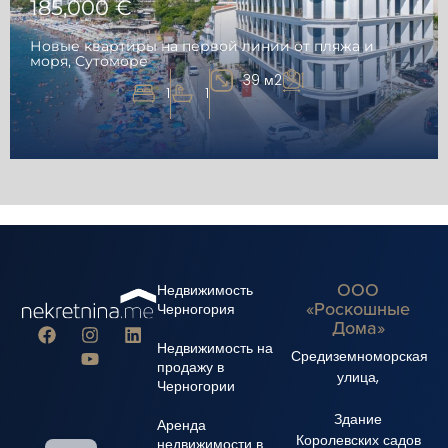
185,000 €
Новые квартиры на первой линии от пляжа и
моря, Сутоморе
39 м2
1
1
ООО
Недвижимость
«Роскошные
Черногория
Дома»
Недвижимость на
Средиземноморская
продажу в
улица,
Черногории
Здание
Аренда
Королевских садов
недвижимости в