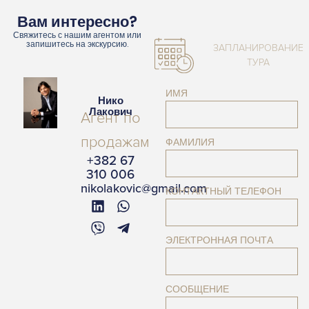
Вам интересно?
Свяжитесь с нашим агентом или
запишитесь на экскурсию.
ЗАПЛАНИРОВАНИЕ
ТУРА
ИМЯ
Нико
Лакович
Агент по
продажам
ФАМИЛИЯ
+382 67
310 006
nikolakovic@gmail.com
КОНТАКТНЫЙ ТЕЛЕФОН
ЭЛЕКТРОННАЯ ПОЧТА
СООБЩЕНИЕ