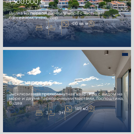
1,300,000 €
Вилла на первой линии у моря с частным
бассейном, Утёха, Бар
416 кв. м
4
3
По запросу €
Эксклюзивная трехкомнатная квартира с видом на
море и двумя парковочными местами, Госпоштина,
Будва
149 м2
3
3+1