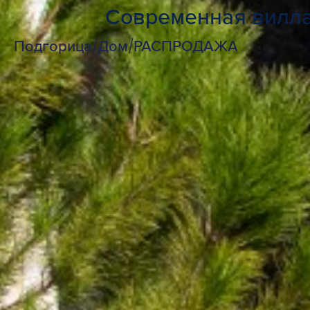
Современная вилла
Подгорица
/
Дом
/
РАСПРОДАЖА