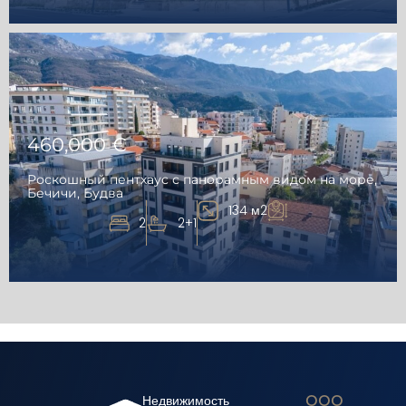
460,000 €
Роскошный пентхаус с панорамным видом на море,
Бечичи, Будва
134 м2
2
2+1
ООО
Недвижимость