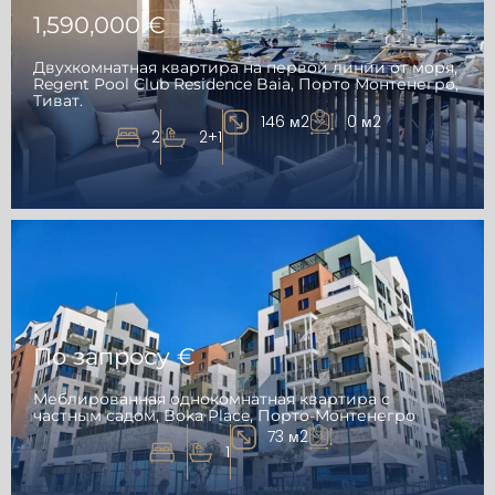
1,590,000 €
Двухкомнатная квартира на первой линии от моря,
Regent Pool Club Residence Baia, Порто Монтенегро,
Тиват.
146 м2
0 м2
2
2+1
По запросу €
Меблированная однокомнатная квартира с
частным садом, Boka Place, Порто-Монтенегро
73 м2
1