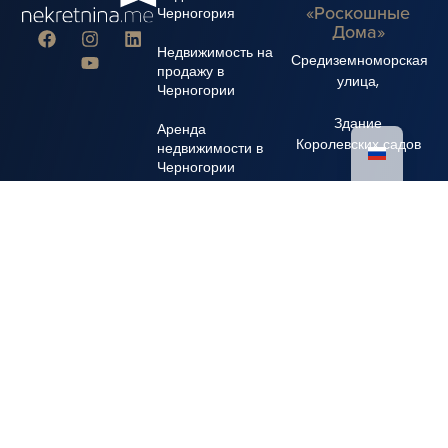
«Роскошные
Черногория
Дома»
Недвижимость на
Средиземноморская
продажу в
улица,
Черногории
Здание
Аренда
Королевских садов
недвижимости в
Черногории
+382 67 310 006
+382 67 681 222
info@nekretnina.me
© Авторские права 2024 Luxury Homes DOO
Все права защищены.
политика конфиденциальности