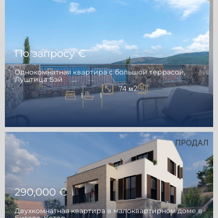
По запросу €
Однокомнатная квартира с большой террасой,
Луштица Бэй
74 м2
1
1
ПРОДАЛ
290,000 €
Двухкомнатная квартира в малоквартирном доме в