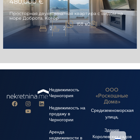
480,000 €
Просторная двухкомнатная квартира с видом на
море Доброта, Котор
168 м2
2
2
ООО
Недвижимость
«Роскошные
Черногория
Дома»
Недвижимость на
Средиземноморская
продажу в
улица,
Черногории
Здание
Аренда
Королевских садов
недвижимости в