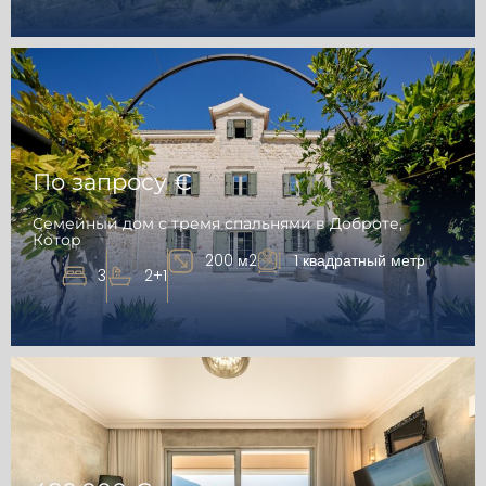
По запросу €
Семейный дом с тремя спальнями в Доброте,
Котор
200 м2
1 квадратный метр
3
2+1