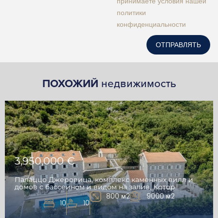
принимаете условия нашей
политики
конфиденциальности
ОТПРАВЛЯТЬ
ПОХОЖИЙ
недвижимость
3,950,000 €
Палаццо Джеровица, комплекс каменных вилл и
домов с бассейном и видом на залив, Котор
800 м2
9000 м2
10
10