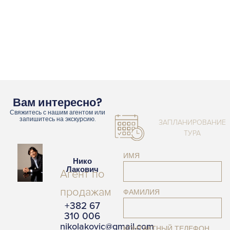
Вам интересно?
Свяжитесь с нашим агентом или
запишитесь на экскурсию.
ЗАПЛАНИРОВАНИЕ
ТУРА
ИМЯ
Нико
Лакович
Агент по
продажам
ФАМИЛИЯ
+382 67
310 006
nikolakovic@gmail.com
КОНТАКТНЫЙ ТЕЛЕФОН