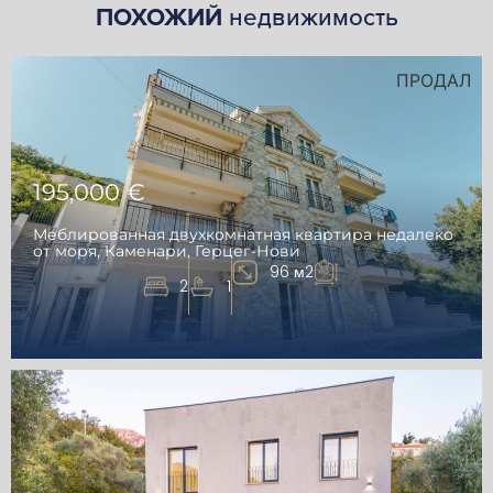
ПОХОЖИЙ
недвижимость
ПРОДАЛ
195,000 €
Меблированная двухкомнатная квартира недалеко
от моря, Каменари, Герцег-Нови
96 м2
2
1