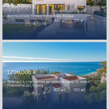
1,300,000 €
Вилла возле пляжа Каменово, Будва
240 м2
515 м²
3
4
1,200,000 €
Вилла с 4 спальнями во втором ряду от моря,
Перазича До, Будва
400 м2
300 м2
4
4