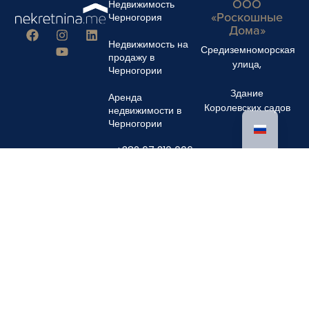
ООО
Недвижимость
«Роскошные
Черногория
Дома»
Недвижимость на
Средиземноморская
продажу в
улица,
Черногории
Здание
Аренда
Королевских садов
недвижимости в
Черногории
+382 67 310 006
+382 67 681 222
info@nekretnina.me
© Авторские права 2024 Luxury Homes DOO
Все права защищены.