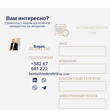
Вам интересно?
Свяжитесь с нашим агентом или
запишитесь на экскурсию.
ЗАПЛАНИРОВАНИЕ
ТУРА
ИМЯ
Борис
Агент по
продажам
ФАМИЛИЯ
+382 67
681 222
boris@nekretnina.me
КОНТАКТНЫЙ ТЕЛЕФОН
ЭЛЕКТРОННАЯ ПОЧТА