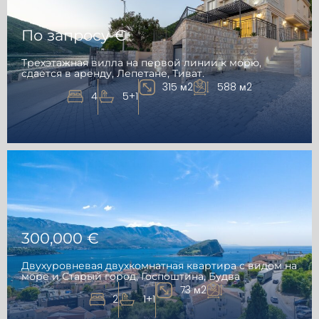
По запросу €
Трехэтажная вилла на первой линии к морю,
сдается в аренду, Лепетане, Тиват.
315 м2
588 м2
4
5+1
300,000 €
Двухуровневая двухкомнатная квартира с видом на
море и Старый город, Госпоштина, Будва
73 м2
2
1+1