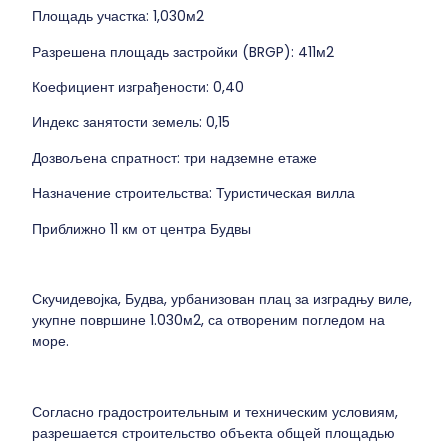
Площадь участка: 1,030м2
Разрешена площадь застройки (BRGP): 411м2
Коефициент изграђености: 0,40
Индекс занятости земель: 0,15
Дозвољена спратност: три надземне етаже
Назначение строительства: Туристическая вилла
Приближно 11 км от центра Будвы
Скучидевојка, Будва, урбанизован плац за изградњу виле,
укупне површине 1.030м2, са отвореним погледом на
море.
Согласно градостроительным и техническим условиям,
разрешается строительство объекта общей площадью