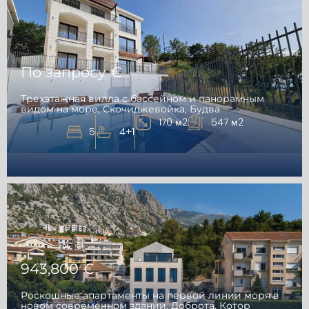
По запросу €
Трехэтажная вилла с бассейном и панорамным
видом на море, Скочиджевойка, Будва
170 м2
547 м2
5
4+1
943,800 €
Роскошные апартаменты на первой линии моря в
новом современном здании, Доброта, Котор