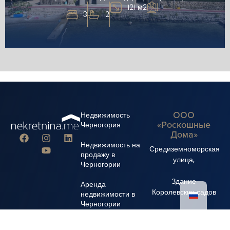
121 м2
3
2
ООО
Недвижимость
«Роскошные
Черногория
Дома»
Недвижимость на
Средиземноморская
продажу в
улица,
Черногории
Здание
Аренда
Королевских садов
недвижимости в
Черногории
+382 67 310 006