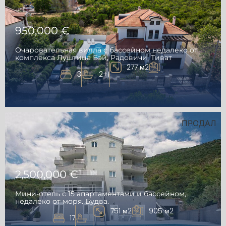
950,000 €
Очаровательная вилла с бассейном недалеко от
комплекса Луштица Бэй, Радовичи, Тиват
277 м2
3
2+1
ПРОДАЛ
2,500,000 €
Мини-отель с 15 апартаментами и бассейном,
недалеко от моря. Будва.
751 м2
905 м2
17