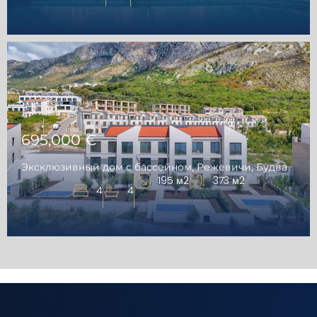
695,000 €
Эксклюзивный дом с бассейном, Режевичи, Будва
195 м2
373 м2
4
4