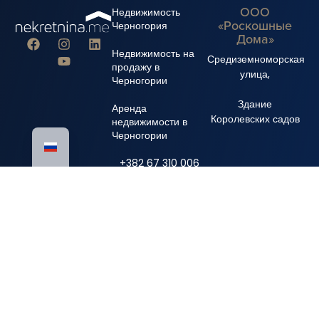
ООО
Недвижимость
«Роскошные
Черногория
Дома»
Недвижимость на
Средиземноморская
продажу в
улица,
Черногории
Здание
Аренда
Королевских садов
недвижимости в
Черногории
+382 67 310 006
+382 67 681 222
info@nekretnina.me
© Авторские права 2024 Luxury Homes DOO
Все права защищены.