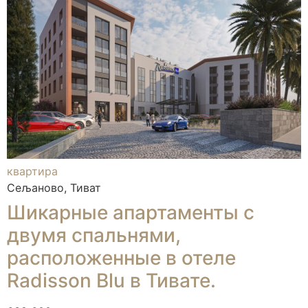
квартира
Сељаново, Тиват
Шикарные апартаменты с
двумя спальнями,
расположенные в отеле
Radisson Blu в Тивате.