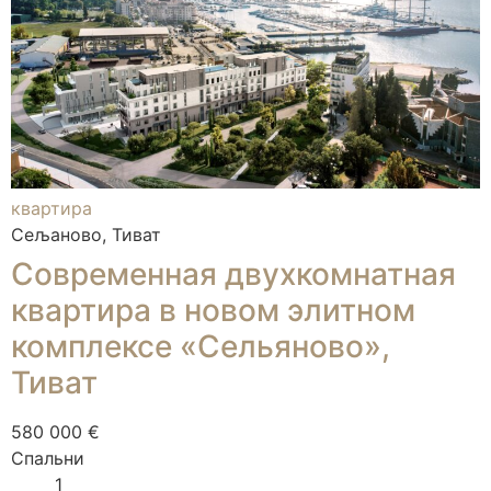
квартира
Сељаново, Тиват
Современная двухкомнатная
квартира в новом элитном
комплексе «Сельяново»,
Тиват
580 000 €
Спальни
1