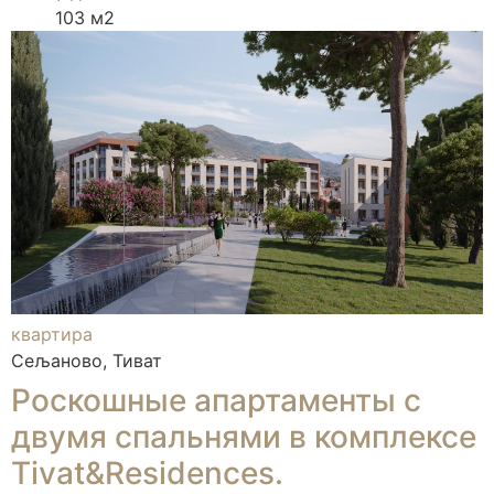
103 м2
квартира
Сељаново, Тиват
Роскошные апартаменты с
двумя спальнями в комплексе
Tivat&Residences.