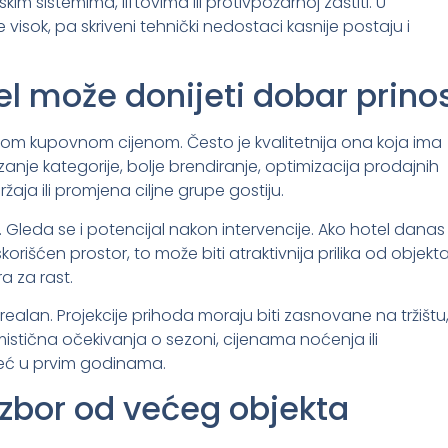
skim sistemima, liftovima ili protivpožarnoj zaštiti. U
sok, pa skriveni tehnički nedostaci kasnije postaju i
tel može donijeti dobar prino
ižom kupovnom cijenom. Često je kvalitetnija ona koja ima
je kategorije, bolje brendiranje, optimizacija prodajnih
aja ili promjena ciljne grupe gostiju.
 Gleda se i potencijal nakon intervencije. Ako hotel danas
skorišćen prostor, to može biti atraktivnija prilika od objekt
a za rast.
l realan. Projekcije prihoda moraju biti zasnovane na tržištu
mistična očekivanja o sezoni, cijenama noćenja ili
već u prvim godinama.
 izbor od većeg objekta