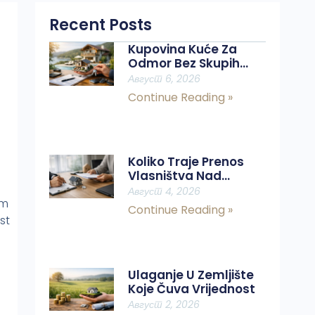
Recent Posts
Kupovina Kuće Za
Odmor Bez Skupih
Grešaka
Август 6, 2026
Continue Reading »
Koliko Traje Prenos
Vlasništva Nad
Nekretninom?
Август 4, 2026
im
Continue Reading »
st
Ulaganje U Zemljište
Koje Čuva Vrijednost
Август 2, 2026
.