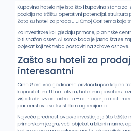
Kupovina hotela nije isto što i kupovina stana za 
pozicija na tržištu, operativni potencijal, struktu
Zato su hoteli za prodaju u Crnoj Gori tema koja tr
Za investitore koji gledaju primorje, planinske ce
biti snažan asset. Ali samo kada je jasno šta se z
objekat koji tek treba postaviti na zdrave osnove.
Zašto su hoteli za proda
interesantni
Crna Gora već godinama privlači kupce koji ne tra
kapacitetom. U tom okviru, hotel ima posebnu težin
višestrukih izvora prihoda – od noćenja i restora
partnerstava sa turističkim agencijama.
Najveća prednost ovakve investicije je što tržište ni
primorskom jezgru, veći objekat u blizini marine, a
koji se oslanja na poslovne goste tokom cijele godin