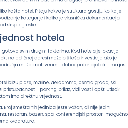
o košta hotel. Pitaju kakva je struktura gostiju, kolika je
odizanje kategorije i koliko je vlasnička dokumentacija
u od skupe greške.
ijednost hotela
gotovo svim drugim faktorima. Kod hotela je lokacija i
kt na odličnoj adresi može biti loša investicija ako je
području može imati veoma dobar potencijal ako ima jas
otel blizu plaže, marine, aerodroma, centra grada, ski
i pristupačnost – parking, prilaz, vidljivost i opšti utisak
ktom ima direktnu vrijednost.
roj smeštajnih jedinica jeste važan, ali nije jedini
na, restoran, bazen, spa, konferencijski prostor i mogućno
ama kvadratura.