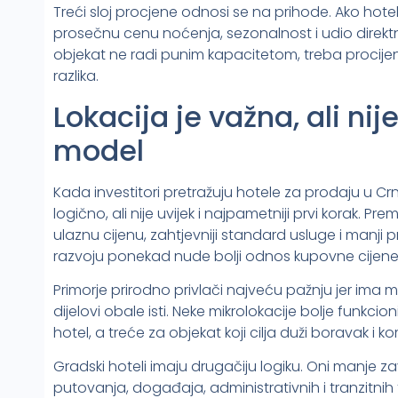
Treći sloj procjene odnosi se na prihode. Ako hotel 
prosečnu cenu noćenja, sezonalnost i udio direkt
objekat ne radi punim kapacitetom, treba procijeniti 
razlika.
Lokacija je važna, ali nij
model
Kada investitori pretražuju hotele za prodaju u Crn
logično, ali nije uvijek i najpametniji prvi korak. P
ulaznu cijenu, zahtjevniji standard usluge i manji pr
razvoju ponekad nude bolji odnos kupovne cijene
Primorje prirodno privlači najveću pažnju jer ima m
dijelovi obale isti. Neke mikrolokacije bolje funkci
hotel, a treće za objekat koji cilja duži boravak i 
Gradski hoteli imaju drugačiju logiku. Oni manje z
putovanja, događaja, administrativnih i tranzitnih to