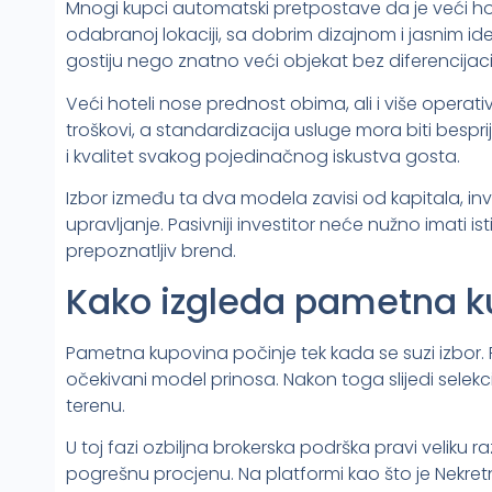
Mnogi kupci automatski pretpostave da je veći hotel i
odabranoj lokaciji, sa dobrim dizajnom i jasnim iden
gostiju nego znatno veći objekat bez diferencijaci
Veći hoteli nose prednost obima, ali i više operativ
troškovi, a standardizacija usluge mora biti besprijeko
i kvalitet svakog pojedinačnog iskustva gosta.
Izbor između ta dva modela zavisi od kapitala, inve
upravljanje. Pasivniji investitor neće nužno imati ist
prepoznatljiv brend.
Kako izgleda pametna k
Pametna kupovina počinje tek kada se suzi izbor. Pr
očekivani model prinosa. Nakon toga slijedi selekci
terenu.
U toj fazi ozbiljna brokerska podrška pravi veliku raz
pogrešnu procjenu. Na platformi kao što je Nekre