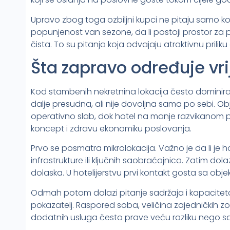
Upravo zbog toga ozbiljni kupci ne pitaju samo kolik
popunjenost van sezone, da li postoji prostor za p
čista. To su pitanja koja odvajaju atraktivnu prilik
Šta zapravo određuje vr
Kod stambenih nekretnina lokacija često dominira 
dalje presudna, ali nije dovoljna sama po sebi. Obje
operativno slab, dok hotel na manje razvikanom 
koncept i zdravu ekonomiku poslovanja.
Prvo se posmatra mikrolokacija. Važno je da li je h
infrastrukture ili ključnih saobraćajnica. Zatim dolaz
dolaska. U hotelijerstvu prvi kontakt gosta sa obje
Odmah potom dolazi pitanje sadržaja i kapaciteta. B
pokazatelj. Raspored soba, veličina zajedničkih zo
dodatnih usluga često prave veću razliku nego s