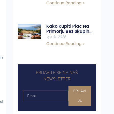
Continue Reading »
Kako Kupiti Plac Na
Primorju Bez Skupih
Grešaka
Јул 31, 2026
Continue Reading »
an
PRIJAVITE SE NA NAŠ
NEWSLETTER
PRIJAVI
SE
st