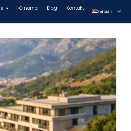
je
O nama
Blog
Kontakt
Serbian
English
Russian