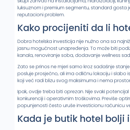
skupi zahvati na instalacijama, hidroizolaciji, kuhinj
luksuznom i premium segmentu, standard gosta je vi
reputacioni problem.
Kako procijeniti da li ho
Dobra hotelska investicija nije nužno ona sa najn
jasnu mogućnost unapređenja. To može biti podizan
kanala, renoviranje soba, dodavanje wellness sadrž
Zato se prinos ne mjeri samo kroz sadašnje stanje.
posluje prosječno, ali ima odličnu lokaciju i slabo i
koji već radi blizu svog maksimuma i nema prostor
Ipak, ovdje treba biti oprezan. Nije svaki potencija
konkurenciji i operativnim troškovima. Previše opti
popunjenosti često uruše investicionu računicu 
Kada je butik hotel bolji