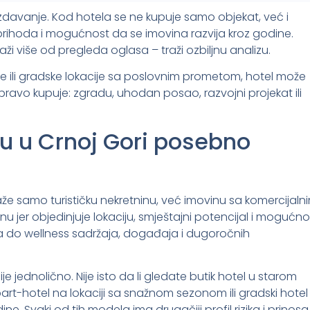
izdavanje. Kod hotela se ne kupuje samo objekat, već i
ra prihoda i mogućnost da se imovina razvija kroz godine.
aži više od pregleda oglasa – traži ozbiljnu analizu.
ntre ili gradske lokacije sa poslovnim prometom, hotel može
apravo kupuje: zgradu, uhodan posao, razvojni projekat ili
ju u Crnoj Gori posebno
že samo turističku nekretninu, već imovinu sa komercijaln
u jer objedinjuje lokaciju, smještajni potencijal i mogućno
na do wellness sadržaja, događaja i dugoročnih
je jednolično. Nije isto da li gledate butik hotel u starom
part-hotel na lokaciji sa snažnom sezonom ili gradski hotel
e. Svaki od tih modela ima drugačiji profil rizika i prinosa