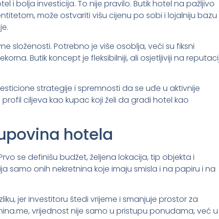
 bolja investicija. To nije pravilo. Butik hotel na pažljivo
titetom, može ostvariti višu cijenu po sobi i lojalniju bazu
je.
ne složenosti. Potrebno je više osoblja, veći su fiksni
rna. Butik koncept je fleksibilniji, ali osjetljiviji na reputaci
sticione strategije i spremnosti da se uđe u aktivnije
i profil ciljeva kao kupac koji želi da gradi hotel kao
upovina hotela
vo se definišu budžet, željena lokacija, tip objekta i
ja samo onih nekretnina koje imaju smisla i na papiru i na
liku, jer investitoru štedi vrijeme i smanjuje prostor za
tnina.me, vrijednost nije samo u pristupu ponudama, već u