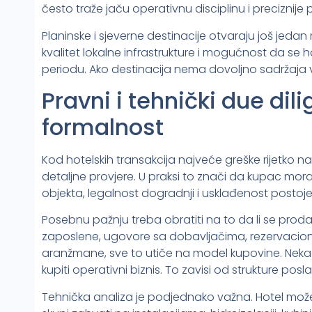
često traže jaču operativnu disciplinu i preciznije 
Planinske i sjeverne destinacije otvaraju još jedan
kvalitet lokalne infrastrukture i mogućnost da se 
periodu. Ako destinacija nema dovoljno sadržaja v
Pravni i tehnički due dil
formalnost
Kod hotelskih transakcija najveće greške rijetko
detaljne provjere. U praksi to znači da kupac mora
objekta, legalnost dogradnji i usklađenost posto
Posebnu pažnju treba obratiti na to da li se proda
zaposlene, ugovore sa dobavljačima, rezervaci
aranžmane, sve to utiče na model kupovine. Nekada
kupiti operativni biznis. To zavisi od strukture posl
Tehnička analiza je podjednako važna. Hotel može 