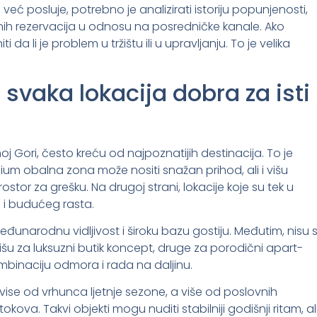
već posluje, potrebno je analizirati istoriju popunjenosti,
nih rezervacija u odnosu na posredničke kanale. Ako
da li je problem u tržištu ili u upravljanju. To je velika
e svaka lokacija dobra za isti
oj Gori, često kreću od najpoznatijih destinacija. To je
remium obalna zona može nositi snažan prihod, ali i višu
ostor za grešku. Na drugoj strani, lokacije koje su tek u
 i budućeg rasta.
eđunarodnu vidljivost i široku bazu gostiju. Međutim, nisu s
onišu za luksuzni butik koncept, druge za porodični apart-
kombinaciju odmora i rada na daljinu.
avise od vrhunca ljetnje sezone, a više od poslovnih
kova. Takvi objekti mogu nuditi stabilniji godišnji ritam, al