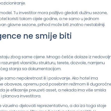
pozicioniranje.
 model. Tu investitor mora pažljivo gledati dužinu sezone,
hotel koristi tokom cijele godine, a ne samo u jednom
an glavne sezone, prihod može biti znatno nestabilniji.
igence ne smije biti
 nastaju zbog same cijene. Mnogo češće dolaze iz nedovolj
 razumjeti vlasničku strukturu, terete, dozvole, namjenu
jećeg stanja sa dokumentacijom.
je samo nepokretnost ili i poslovanje. Ako hotel ima
one obaveze, opremu pod posebnim režimom ili dugoročn
 je efikasnije preuzeti asset, a nekada ima više smisla
a i planova investitora.
vizuelno djelovati reprezentativno, a da iza toga stoje