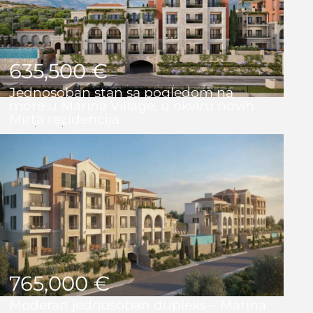
635,500 €
Jednosoban stan sa pogledom na
more u Marina Village, u okviru novih
Mirta rezidencija
1
1
62 m2
765,000 €
Moderan jednosoban dupleks – Marina