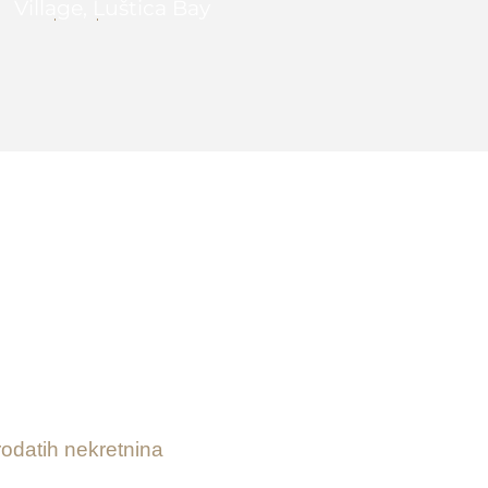
Village, Luštica Bay
1
1
79 m2
 us.
 million
rodatih nekretnina