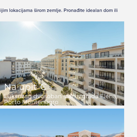
nijim lokacijama širom zemlje. Pronađite idealan dom ili
Na upit €
Luksuzan dvosoban stan, zgrada Elena,
Porto Montenegro
2
2+1
168 m2