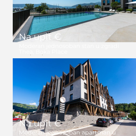
Na upit €
Moderan jednosoban stan u zgradi
Thea, Boka Place
1
1
68 m2
Na upit €
Moderan jednosoban apartman u