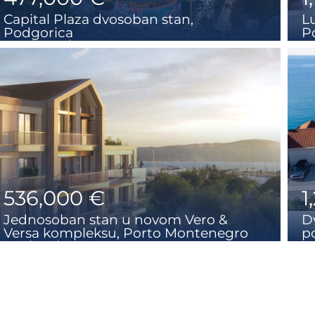
Capital Plaza dvosoban stan,
L
Podgorica
P
2
1+1
106 m2
536,000 €
1
Jednosoban stan u novom Vero &
D
Versa kompleksu, Porto Montenegro
p
1
1
67 m2