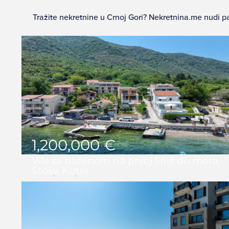
Tražite nekretnine u Crnoj Gori? Nekretnina.me nudi paž
1,200,000 €
Vila sa bazenom na prvoj liniji do mora,
Stoliv, Kotor
4
3
325 m2
474 m2