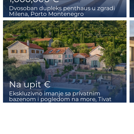
Dvosoban dupleks penthaus u zgradi
Milena, Porto Montenegro
2
2+1
152 m2
Na upit €
Ekskluzivno imanje sa privatnim
bazenom i pogledom na more, Tivat
4
3
293 m2
1100 m2