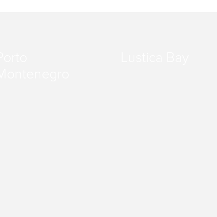
Porto
Lustica Bay
Montenegro