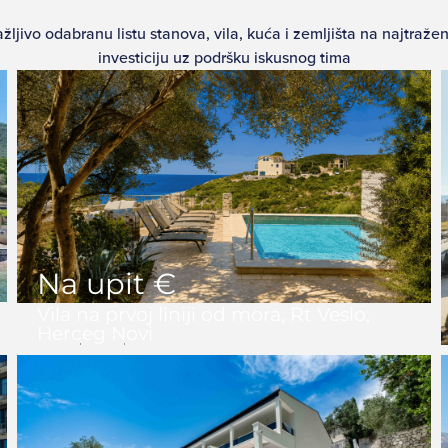
ljivo odabranu listu stanova, vila, kuća i zemljišta na najtraže
investiciju uz podršku iskusnog tima
Na upit €
Vila na prvoj liniji od mora, Rt Veslo,
Herceg Novi
6
5
241 m2
203 m2