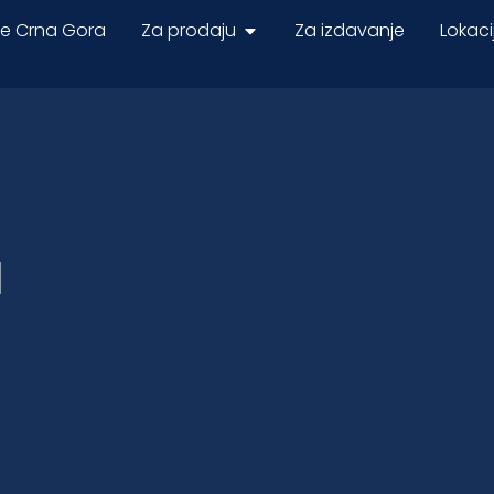
ne Crna Gora
Za prodaju
Za izdavanje
Lokaci
u