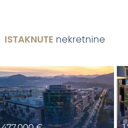
ISTAKNUTE
nekretnine
477,000 €
1