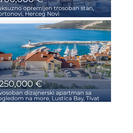
uksuzno opremljen trosoban stan,
ortonovi, Herceg Novi
3
3
188 m2
,250,000 €
vosoban dizajnerski apartman sa
ogledom na more, Lustica Bay, Tivat
2
2
105 m2