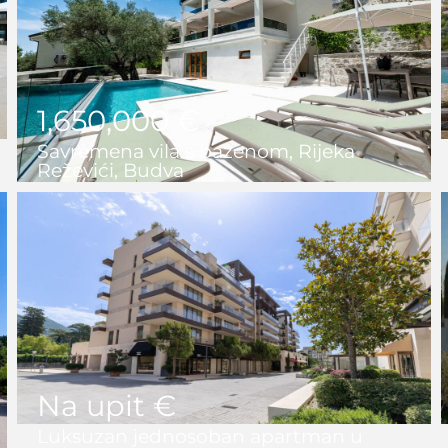
1,650,000 €
Savremena vila s bazenom, Rijeka
Reževići, Budva
4
3+1
261 m2
433 m2
Na upit €
Luksuzan jednosoban apartman u