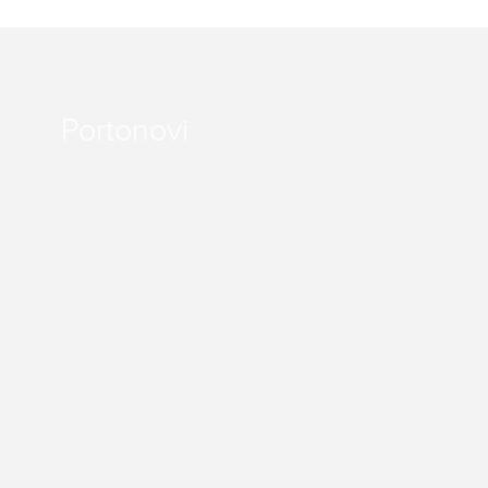
Portonovi
Dukley Proj