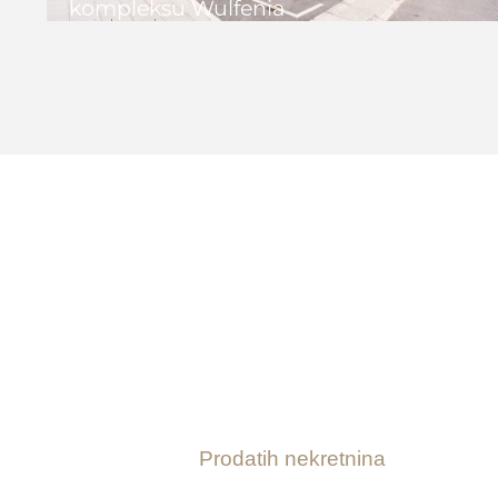
kompleksu Wulfenia
1
1
42 m2
We 
0
Prodatih nekretnina