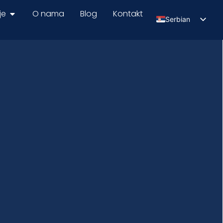
je
O nama
Blog
Kontakt
Serbian
English
Russian