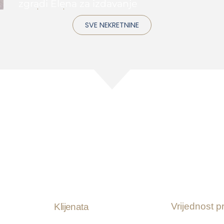
zgradi Elena za izdavanje
1
1+1
74 m2
SVE NEKRETNINE
know property, you know
0
0
 +
Vrijednost p
Klijenata