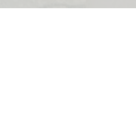
nosoban stan u mjestu Radovići, Tivat.
m2 i sastoji od prostranog dnevnog boravke, kuhinje
 terasu, spavaće sobe sa kupatilom i izlazom na
emenijom opremom i prodaje se u potpunosti
o ispred zgrade.
 Piazza Centrale, Luštica Bay, dok je najbliži
km.