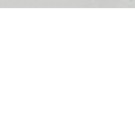
1 sobe
2 kupatila
Opremljeno
Povrsi
Novogradnja
KARAKTERISTIKE
Dvorište
Klimatizac
Parking
Pogled n
Terasa