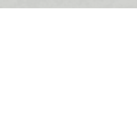
Nov, moderno opremljen jed
na objekta 60 m2
Stan je ukupne površine 62
sa trpezarijom i izlazom na
terasu, dodatnog kupatila.
Stan je opremljen najsavr
ija
namješten.
a more
Paking mjesto obezbijedjen
Na par minuta hoda nalazi se
aerodrom Tivat udaljen 10 