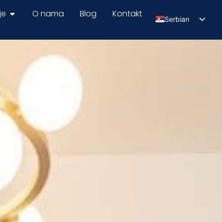
je
O nama
Blog
Kontakt
Serbian
English
Russian