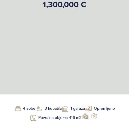
1,300,000 €
4 sobe
3 kupatila
1 garaža
Opremljeno
Povrsina objekta 416 m2