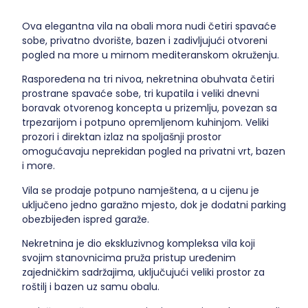
Ova elegantna vila na obali mora nudi četiri spavaće
sobe, privatno dvorište, bazen i zadivljujući otvoreni
pogled na more u mirnom mediteranskom okruženju.
Raspoređena na tri nivoa, nekretnina obuhvata četiri
prostrane spavaće sobe, tri kupatila i veliki dnevni
boravak otvorenog koncepta u prizemlju, povezan sa
trpezarijom i potpuno opremljenom kuhinjom. Veliki
prozori i direktan izlaz na spoljašnji prostor
omogućavaju neprekidan pogled na privatni vrt, bazen
i more.
Vila se prodaje potpuno namještena, a u cijenu je
uključeno jedno garažno mjesto, dok je dodatni parking
obezbijeđen ispred garaže.
Nekretnina je dio ekskluzivnog kompleksa vila koji
svojim stanovnicima pruža pristup uređenim
zajedničkim sadržajima, uključujući veliki prostor za
roštilj i bazen uz samu obalu.