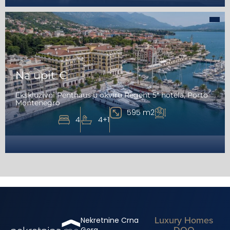
Na upit €
Ekskluzivni Penthaus u okviru Regent 5* hotela, Porto
Montenegro
595 m2
4
4+1
Luxury Homes
Nekretnine Crna