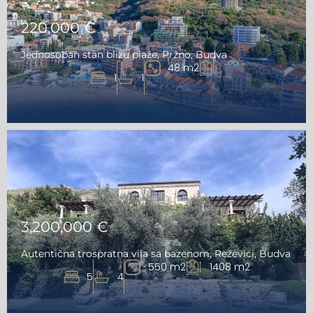
220,000 €
Jednosoban stan blizu plaže, Pržno, Budva
48 m2
1
1
3,200,000 €
Autentična trospratna vila sa bazenom, Reževići, Budva
550 m2
1408 m2
5
4