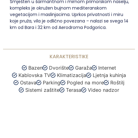
Smješten u šarmantnom i mirnom primorskom naselju,
kompleks je okružen bujnom mediteranskom
vegetacijom i maslinjacima. Uprkos privatnosti i miru
koje pruža, vila je odlično povezana – nalazi se svega 14
km od Bara i 32 km od Aerodroma Podgorica.
KARAKTERISTIKE
Bazen
Dvorište
Garaža
Internet
Kablovska TV
Klimatizacija
Ljetnja kuhinja
Ostava
Parking
Pogled na more
Roštilj
Sistemi zaštite
Terasa
Video nadzor