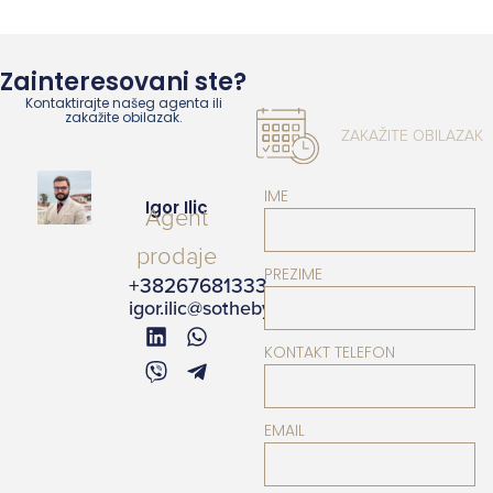
Zainteresovani ste?
Kontaktirajte našeg agenta ili
zakažite obilazak.
ZAKAŽITE OBILAZAK
IME
Igor Ilic
Agent
prodaje
PREZIME
+38267681333
igor.ilic@sothebysrealty.me
KONTAKT TELEFON
EMAIL