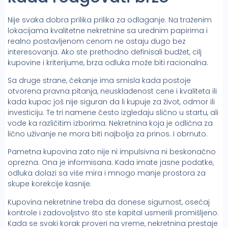
Nije svaka dobra prilika prilika za odlaganje. Na traženim
lokacijama kvalitetne nekretnine sa urednim papirima i
realno postavljenom cenom ne ostaju dugo bez
interesovanja. Ako ste prethodno definisali budžet, cilj
kupovine i kriterijume, brza odluka može biti racionalna.
Sa druge strane, čekanje ima smisla kada postoje
otvorena pravna pitanja, neusklađenost cene i kvaliteta ili
kada kupac još nije siguran da li kupuje za život, odmor ili
investiciju. Te tri namene često izgledaju slično u startu, ali
vode ka različitim izborima. Nekretnina koja je odlična za
lično uživanje ne mora biti najbolja za prinos. I obrnuto.
Pametna kupovina zato nije ni impulsivna ni beskonačno
oprezna. Ona je informisana. Kada imate jasne podatke,
odluka dolazi sa više mira i mnogo manje prostora za
skupe korekcije kasnije.
Kupovina nekretnine treba da donese sigurnost, osećaj
kontrole i zadovoljstvo što ste kapital usmerili promišljeno.
Kada se svaki korak proveri na vreme, nekretnina prestaje