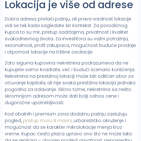
Lokacija je više od adrese
Dobra adresa privlači pažnju, ali prava vrednost lokacije
vidi se tek kada sagledate širi kontekst. Za porodičnog
kupca to su mir, pristup sadržajima, privatnost i kvalitet
svakodnevnog života. Za investitora su važni potražnja,
sezonalnost, profil zakupaca, mogućnost buduće prodaje
i otpornost lokacije na tržišne oscilacije.
Zato sigurna kupovina nekretnina podrazumeva da ne
kupujete samo kvadrate, već i budući scenario korišćenja.
Nekretnina na prestižnoj lokaciji može biti odličan izbor za
očuvanje kapitala, ali nije svaka prestižna lokacija jednako
pogodna za izdavanje. Slično tome, nekretnina sa nešto
skromnijom adresom može dati bolji odnos cene i
dugoročne upotrebljivosti.
Kod obalnih i premium zona dodatnu pažnju zaslužuju
pogled,
pristup moru ili marini
, urbanističko okruženje i
mogućnost da se karakter mikrolokacije menja kroz
vreme. Kupac često plaća upravo ono što ne može lako
da se replicira – otvoren pogled, privatnost, neposrednu