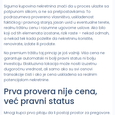
Sigurna kupovina nekretnina znači da u proces ulazite sa
potpunom slikom, a ne sa pretpostavkama. To
podrazumeva provereno vlasništvo, usklađenost
faktičkog i pravnog stanja, jasan uvid u eventualne terete,
realnu tržišnu cenu i razumne ugovorne uslove. Ako bilo
koji od tih elemenata izostane, rizik raste – nekad odmah,
a nekad tek kada poželite da nekretninu koristite,
renovirate, izdate ili prodate.
Na premium tržištu taj princip je još važniji. Viša cena ne
garantuje automatski ni bolji pravni status ni bolju
investiciju. Ekskluzivna lokacija može nositi izuzetnu
dugoročnu vrednost, ali samo ako su svi osnovi
transakcije čisti i ako je cena usklađena sa realnim
potencijalom nekretnine.
Prva provera nije cena,
već pravni status
Mnogi kupci prvo pitaju da li postoji prostor za pregovore.