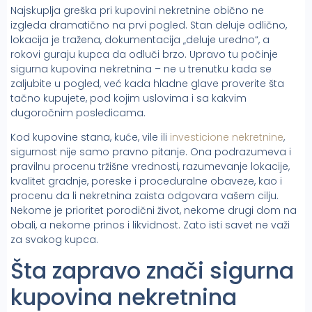
Najskuplja greška pri kupovini nekretnine obično ne
izgleda dramatično na prvi pogled. Stan deluje odlično,
lokacija je tražena, dokumentacija „deluje uredno“, a
rokovi guraju kupca da odluči brzo. Upravo tu počinje
sigurna kupovina nekretnina – ne u trenutku kada se
zaljubite u pogled, već kada hladne glave proverite šta
tačno kupujete, pod kojim uslovima i sa kakvim
dugoročnim posledicama.
Kod kupovine stana, kuće, vile ili
investicione nekretnine
,
sigurnost nije samo pravno pitanje. Ona podrazumeva i
pravilnu procenu tržišne vrednosti, razumevanje lokacije,
kvalitet gradnje, poreske i proceduralne obaveze, kao i
procenu da li nekretnina zaista odgovara vašem cilju.
Nekome je prioritet porodični život, nekome drugi dom na
obali, a nekome prinos i likvidnost. Zato isti savet ne važi
za svakog kupca.
Šta zapravo znači sigurna
kupovina nekretnina