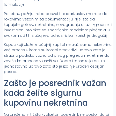
formulacije.
Posebnu pažnju treba posvetiti kapari, uslovima raskida i
rokovima vezanim za dokumentaciju. Nije isto da li
kupujete gotovu nekretninu, novogradnju u fazi izgradnje ili
investicioni projekat sa specifičnim modelom plaćanja. U
svakom od tih slučajeva odnos rizika i koristi je drugačiji.
Kupac koji ulaže značajniji kapital ne traži samo nekretninu,
već proces u kome su koraci predvidivi. Upravo zato je
stručna podrška važna od prvog pregleda nekretnine do
završetka prenosa vlasništva. Dobra transakcija deluje
jednostavno upravo zato što je iza nje urađen ozbiljan
posao.
Zašto je posrednik važan
kada želite sigurnu
kupovinu nekretnina
Na uređenom tržištu kvalitetan posrednik ne postoji da bi