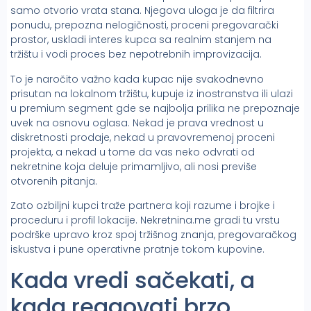
samo otvorio vrata stana. Njegova uloga je da filtrira
ponudu, prepozna nelogičnosti, proceni pregovarački
prostor, uskladi interes kupca sa realnim stanjem na
tržištu i vodi proces bez nepotrebnih improvizacija.
To je naročito važno kada kupac nije svakodnevno
prisutan na lokalnom tržištu, kupuje iz inostranstva ili ulazi
u premium segment gde se najbolja prilika ne prepoznaje
uvek na osnovu oglasa. Nekad je prava vrednost u
diskretnosti prodaje, nekad u pravovremenoj proceni
projekta, a nekad u tome da vas neko odvrati od
nekretnine koja deluje primamljivo, ali nosi previše
otvorenih pitanja.
Zato ozbiljni kupci traže partnera koji razume i brojke i
proceduru i profil lokacije. Nekretnina.me gradi tu vrstu
podrške upravo kroz spoj tržišnog znanja, pregovaračkog
iskustva i pune operativne pratnje tokom kupovine.
Kada vredi sačekati, a
kada reagovati brzo