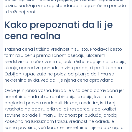
blizinu sadržaja visokog standarda ili ograničenu ponudu
u traženoj zoni.
Kako prepoznati da li je
cena realna
Tražena cena i tržišna vrednost nisu isto. Prodavci često
formiraju cenu prema ličnom osećaju, uloženim
sredstvima ili očekivanjima, dok tržište reaguje na lokaciju,
stanje, uporedivu ponudu, brzinu prodaje i profil kupaca.
Ozbiljan kupac zato ne polazi od pitanja da li mu se
nekretnina sviđa, već da li je njena cena opravdana.
Ovde je nijansa važna. Nekad je viša cena opravdana jer
nekretnina nudi retku kombinaciju lokacije, kvaliteta,
pogleda i pravne urednosti. Nekad, međutim, isti broj
kvadrata na papiru prikriva loš raspored, slab kvalitet
završne obrade ili manju likvidnost pri budućoj prodaji.
Posebno na luksuznom tržištu, vrednost ne određuje
samo površina, već karakter nekretnine i njena pozicija u