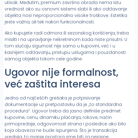
utisak. Međutim, premium završna obrada nema istu
vrednost ako su osnovni sistemi slabi ili ako održavanje
objekta nosi neproporcionalno visoke troškove. Estetika
jeste važna, ali tek nakon funkcionalnosti.
Ako kupujete radi odmora ili sezonskog korišćenja, treba
misliti i na upravljanje nekretninom kada niste prisutni. U
tom slučaju sigurnost nije samo u kupovini, već i u
kasnijem održavanju, pristupu uslugama i pouzdanosti
samog objekta tokom cele godine.
Ugovor nije formalnost,
već zaštita interesa
Jedna od najčešćih grešaka je potpisivanje
dokumentacije uz pretpostavku da je „to standardna
procedura“. Ugovor treba da jasno definiše predmet
kupovine, cenu, dinamiku plaćanja, rokove, način
primopredaje, odgovornost strana i posledice ako bilo
koja obaveza ne bude ispunjena. Što je transakcija
vrednija, to manje prostora sme biti za nejasne