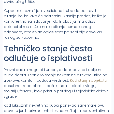
okviru užeg tržišta.
Kupac koji razmišlja investiciono treba da postavi tri
pitanja: koliko lako će nekretninu kasnije prodati, koliko je
konkurentna za izdavanje i da li lokacija ima održiv
potencijal rasta. Ako na ta pitanja nema jasnog
odgovora, atraktivan oglas sam po sebi nije dovoljan
razlog za kupovinu.
Tehničko stanje često
odlučuje o isplativosti
Pravni papiri mogu biti uredni, a da kupovina i dalje ne
bude dobra. Tehničko stanje nekretnine direktno utiče na
troškove, komfor i buduću vrednost.
Kod starijih objekata
posebno treba obratiti pažnju na instalacije, vlagu,
stolariju, fasadu, krov, pristup parkingu i zajedničke delove
zgrade.
Kod luksuznih nekretnina kupci ponekad zanemare ovu
proveru jer ih privuku enterijer, nameštaj ili reprezentativan