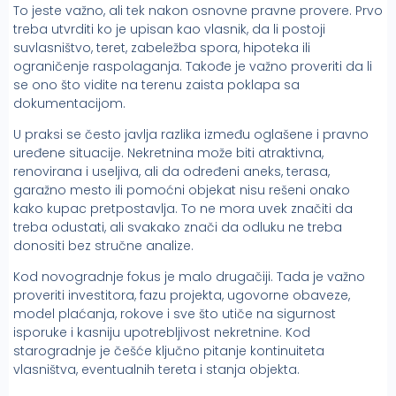
To jeste važno, ali tek nakon osnovne pravne provere. Prvo
treba utvrditi ko je upisan kao vlasnik, da li postoji
suvlasništvo, teret, zabeležba spora, hipoteka ili
ograničenje raspolaganja. Takođe je važno proveriti da li
se ono što vidite na terenu zaista poklapa sa
dokumentacijom.
U praksi se često javlja razlika između oglašene i pravno
uređene situacije. Nekretnina može biti atraktivna,
renovirana i useljiva, ali da određeni aneks, terasa,
garažno mesto ili pomoćni objekat nisu rešeni onako
kako kupac pretpostavlja. To ne mora uvek značiti da
treba odustati, ali svakako znači da odluku ne treba
donositi bez stručne analize.
Kod novogradnje fokus je malo drugačiji. Tada je važno
proveriti investitora, fazu projekta, ugovorne obaveze,
model plaćanja, rokove i sve što utiče na sigurnost
isporuke i kasniju upotrebljivost nekretnine. Kod
starogradnje je češće ključno pitanje kontinuiteta
vlasništva, eventualnih tereta i stanja objekta.