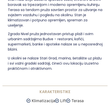
boravak sa trpezarijom i moderno opremljenu kuhinju.
Terasa sa tendom pruža savršen prostor za uživanje na
svježem vazduhu i pogledu na okolinu. Stan je
klimatizovan i potpuno opremljen, spreman za
useljenje.
Zgrada Nivel pruža jednostavan pristup plaži i svim
urbanim sadržajima Budve – restorani, kafići,
supermarketi, banke i apoteke nalaze se u neposrednoj
blizini.
U okolini se nalaze Stari Grad, marina, šetalište uz plažu
i svi važni gradski sadržaji, čineći ovu lokaciju izuzetno
praktičnom i atraktivnom.
KARAKTERISTIKE
Klimatizacija
Lift
Terasa