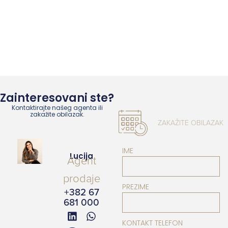
Zainteresovani ste?
Kontaktirajte našeg agenta ili
zakažite obilazak.
ZAKAŽITE OBILAZAK
IME
Lucija
Agent
prodaje
PREZIME
+382 67
681 000
KONTAKT TELEFON