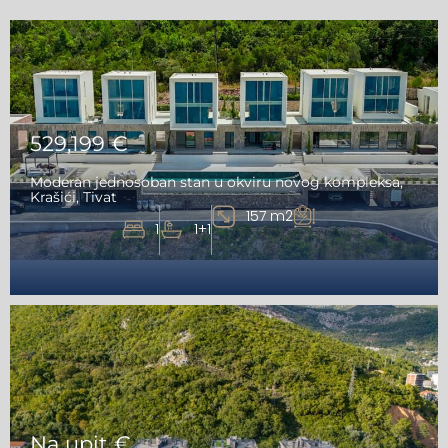
529,199 €
Moderan jednosoban stan u okviru novog kompleksa,
Krašići, Tivat
157 m2
1
1+1
Na upit €