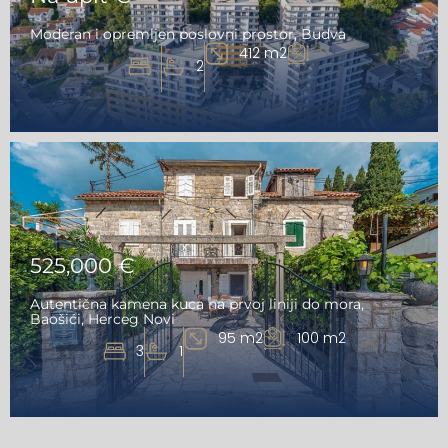
Moderan i opremljen poslovni prostor, Budva
412 m2
2
525,000 €
Autentična kamena kuca na prvoj liniji do mora,
Baošići, Herceg Novi
95 m2
100 m2
3
1