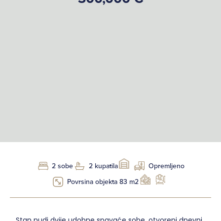
2 sobe
2 kupatila
Opremljeno
Povrsina objekta 83 m2
Stan nudi dvije udobne spavaće sobe, otvoreni dnevni