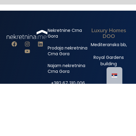
Luxury Homes
Nekretnine Crna
DOO
Gora
Mediteranska bb,
Prodaja nekretnina
Crna Gora
Royal Gardens
building
Najam nekretnina
Crna Gora
+382 67 310 006
+382 67 681 222
info@nekretnina.me