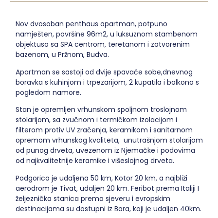
Nov dvosoban penthaus apartman, potpuno
namješten, površine 96m2, u luksuznom stambenom
objektusa sa SPA centrom, teretanom i zatvorenim
bazenom, u Pržnom, Budva.
Apartman se sastoji od dvije spavaće sobe,dnevnog
boravka s kuhinjom i trpezarijom, 2 kupatila i balkona s
pogledom namore.
Stan je opremljen vrhunskom spoljnom troslojnom
stolarijom, sa zvučnom i termičkom izolacijom i
filterom protiv UV zračenja, keramikom i sanitarnom
opremom vrhunskog kvaliteta, unutrašnjom stolarijom
od punog drveta, uvezenom iz Njemačke i podovima
od najkvalitetnije keramike i višeslojnog drveta.
Podgorica je udaljena 50 km, Kotor 20 km, a najbliži
aerodrom je Tivat, udaljen 20 km. Feribot prema Italiji I
željeznička stanica prema sjeveru i evropskim
destinacijama su dostupni iz Bara, koji je udaljen 40km.