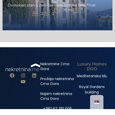
Dvosoban stan u zoni Centrale, Luštica Bay, Tivat
76 m2
2
2
Luxury Homes
Nekretnine Crna
DOO
Gora
Mediteranska bb,
Prodaja nekretnina
Crna Gora
Royal Gardens
building
Najam nekretnina
Crna Gora
+382 67 310 006