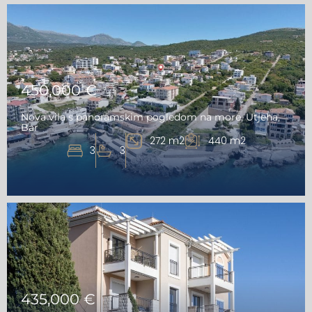
450,000 €
Nova vila s panoramskim pogledom na more, Utjeha,
Bar
272 m2
440 m2
3
3
435,000 €