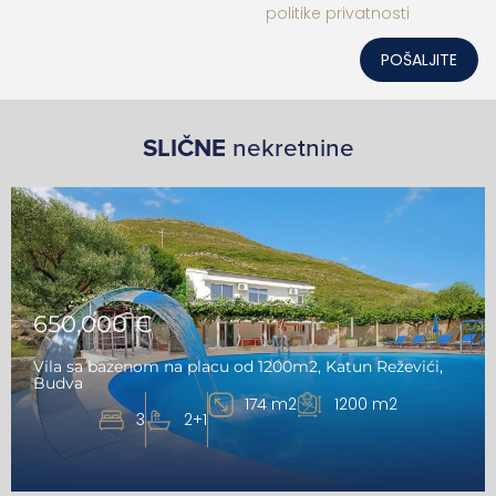
politike privatnosti
POŠALJITE
SLIČNE
nekretnine
650,000 €
Vila sa bazenom na placu od 1200m2, Katun Reževići,
Budva
174 m2
1200 m2
3
2+1