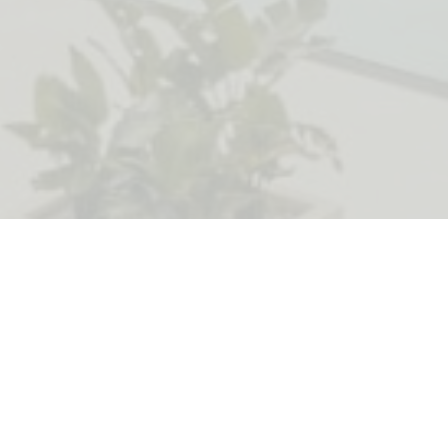
u zgradi Sirocco, koja je dio novog mješovitog
tu Montenegru. Stan ima površinu od 72 m² i sastoji
renog plana, kuhinje sa trpezarijom, jedne
rase od 12 m².
esto u garaži za dodatnih 40.000 €.