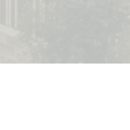
1 sobe
1 kupatila
Opremljeno
Povrsi
Novogradnja
KARAKTERISTIKE