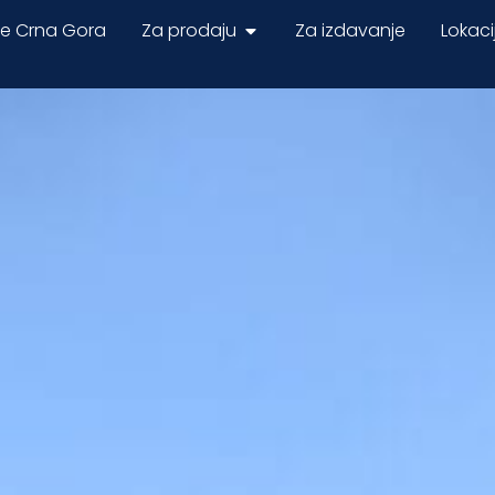
ne Crna Gora
Za prodaju
Za izdavanje
Lokaci