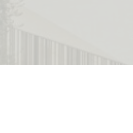
Namješten jednosoban stan 
na objekta 73 m2
kompleksa Boka Place u Por
se od dnevnog boravka otvo
spavaće sobe, kupatila i te
Moguće je kupiti parking mj