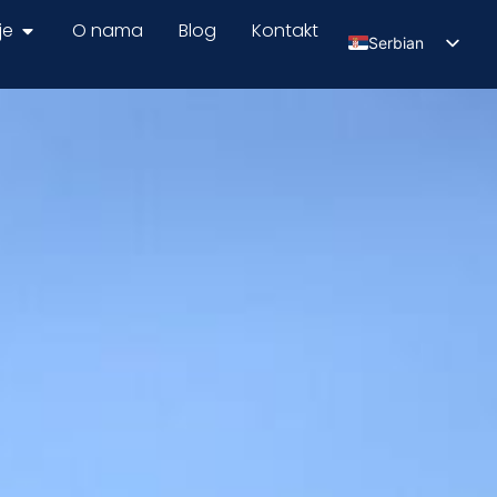
je
O nama
Blog
Kontakt
Serbian
English
Russian