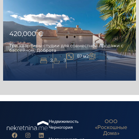
420,000 €
Три квартиры-студии для совместной продажи с
бассейном, Доброта
87 м2
3
3
ООО
Недвижимость
«Роскошные
Черногория
Дома»