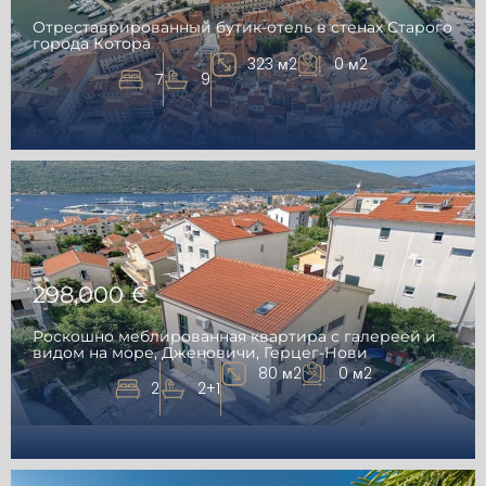
Отреставрированный бутик-отель в стенах Старого
города Котора
323 м2
0 м2
7
9
298,000 €
Роскошно меблированная квартира с галереей и
видом на море, Дженовичи, Герцег-Нови
80 м2
0 м2
2
2+1