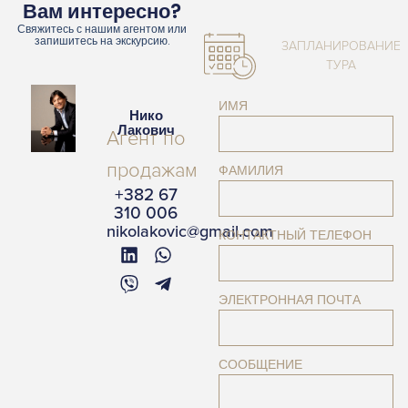
Вам интересно?
Свяжитесь с нашим агентом или
запишитесь на экскурсию.
ЗАПЛАНИРОВАНИЕ
ТУРА
ИМЯ
Нико
Лакович
Агент по
продажам
ФАМИЛИЯ
+382 67
310 006
nikolakovic@gmail.com
КОНТАКТНЫЙ ТЕЛЕФОН
ЭЛЕКТРОННАЯ ПОЧТА
СООБЩЕНИЕ