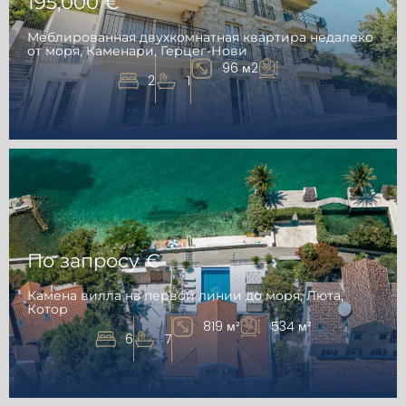
195,000 €
Меблированная двухкомнатная квартира недалеко
от моря, Каменари, Герцег-Нови
96 м2
2
1
По запросу €
Камена вилла на первой линии до моря, Люта,
Котор
819 м²
534 м²
6
7