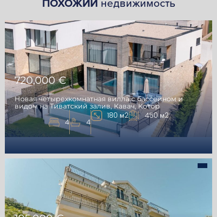
ПОХОЖИЙ
недвижимость
720,000 €
Новая четырехкомнатная вилла с бассейном и
видом на Тиватский залив, Кавач, Котор
180 м2
450 м2
4
4