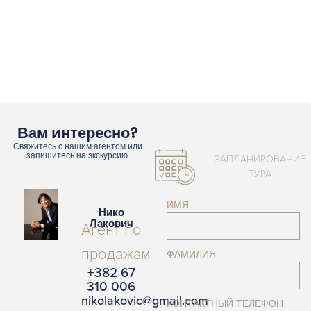
Вам интересно?
Свяжитесь с нашим агентом или
запишитесь на экскурсию.
ЗАПЛАНИРОВАНИЕ
ТУРА
ИМЯ
Нико
Лакович
Агент по
продажам
ФАМИЛИЯ
+382 67
310 006
nikolakovic@gmail.com
КОНТАКТНЫЙ ТЕЛЕФОН