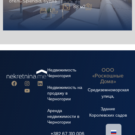
отель Splendid, Будва
88 м2
1
1
ООО
Недвижимость
«Роскошные
Черногория
Дома»
Недвижимость на
Средиземноморская
продажу в
улица,
Черногории
Здание
Аренда
Королевских садов
недвижимости в
Черногории
+382 67 310 006