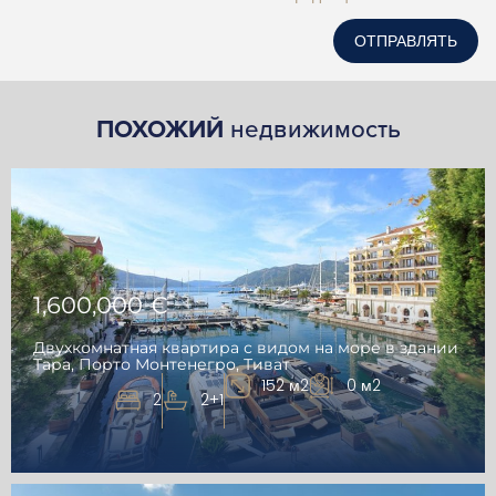
ОТПРАВЛЯТЬ
ПОХОЖИЙ
недвижимость
1,600,000 €
Двухкомнатная квартира с видом на море в здании
Тара, Порто Монтенегро, Тиват
152 м2
0 м2
2
2+1