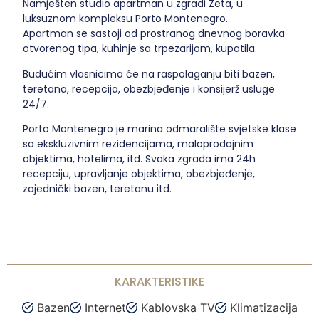
Namješten studio apartman u zgradi Zeta, u
luksuznom kompleksu Porto Montenegro.
Apartman se sastoji od prostranog dnevnog boravka
otvorenog tipa, kuhinje sa trpezarijom, kupatila.
Budućim vlasnicima će na raspolaganju biti bazen,
teretana, recepcija, obezbjeđenje i konsijerž usluge
24/7.
Porto Montenegro je marina odmaralište svjetske klase
sa ekskluzivnim rezidencijama, maloprodajnim
objektima, hotelima, itd. Svaka zgrada ima 24h
recepciju, upravljanje objektima, obezbjeđenje,
zajednički bazen, teretanu itd.
KARAKTERISTIKE
Bazen
Internet
Kablovska TV
Klimatizacija