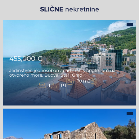
SLIČNE
nekretnine
455,000 €
Jedinstven jednosoban apartman s pogledom na
otvoreno more, Budva, Stari Grad
70 m2
1
1+1