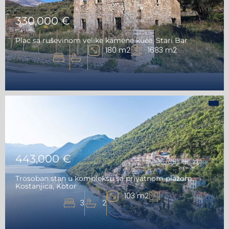
330,000 €
Plac sa ruševinom velike kamene kuće, Stari Bar
180 m2
1683 m2
443,000 €
Trosoban stan u kompleksu sa privatnom plažom,
Kostanjica, Kotor
103 m2
3
2