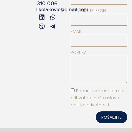
310 006
nikolakovic@gmail.com
KONTAKT TELEFON
EMAIL
PORUKA
Popunjavanjem forme
prihvatate naše uslove
politike privatnosti
POŠALJITE