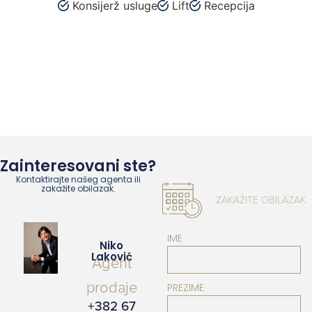
Konsijerž usluge
Lift
Recepcija
Zainteresovani ste?
Kontaktirajte našeg agenta ili
zakažite obilazak.
ZAKAŽITE OBILAZAK
IME
Niko
Laković
Agent
prodaje
PREZIME
+382 67