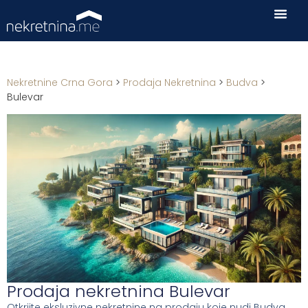
Nekretnine Crna Gora
>
Prodaja Nekretnina
>
Budva
>
Bulevar
Prodaja nekretnina Bulevar
Otkrijte eksluzivne nekretnine na prodaju koje nudi Budva.