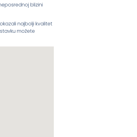
neposrednoj blizini
azali najbolji kvalitet
nastavku možete