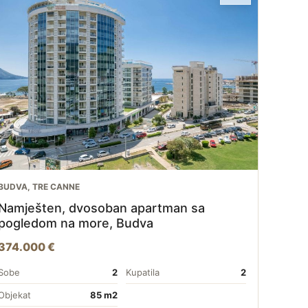
BUDVA, TRE CANNE
Namješten, dvosoban apartman sa
pogledom na more, Budva
374.000 €
Sobe
2
Kupatila
2
Objekat
85 m2