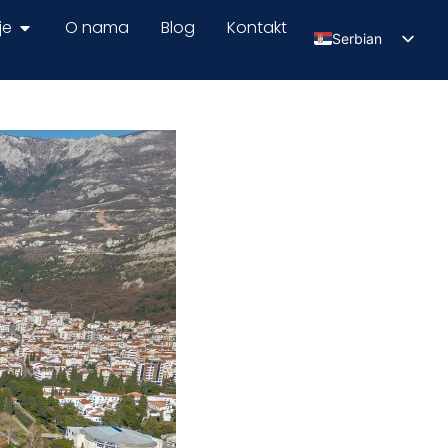
je
O nama
Blog
Kontakt
Serbian
English
Russian