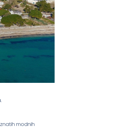
.
oznatih modnih