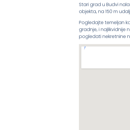
Stari grad u Budvi nala
objekta, na 150 m udalj
Pogledajte temeljan ka
gradnje, i najlikvidnij
pogledati nekretnine na