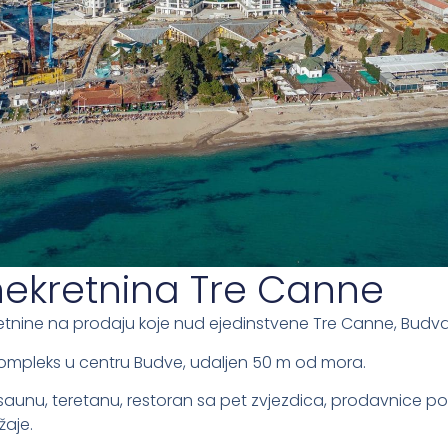
nekretnina Tre Canne
kretnine na prodaju koje nud ejedinstvene Tre Canne, Budva
kompleks u centru Budve, udaljen 50 m od mora.
saunu, teretanu, restoran sa pet zvjezdica, prodavnice p
žaje.