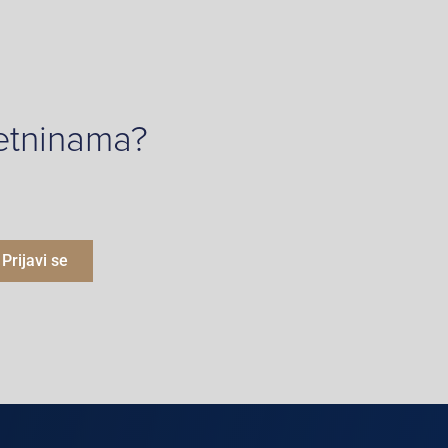
retninama?
Prijavi se