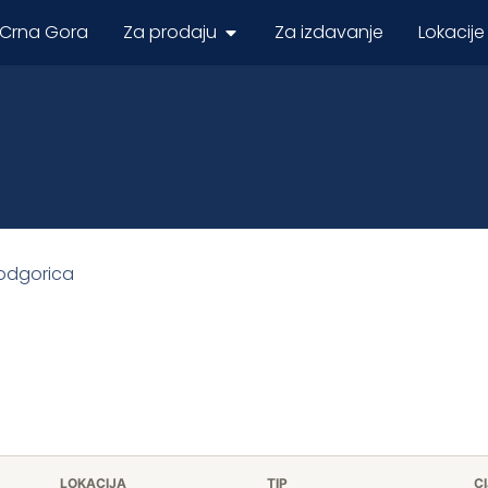
 Crna Gora
Za prodaju
Za izdavanje
Lokacije
odgorica
LOKACIJA
TIP
C