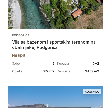
PODGORICA
Vila sa bazenom i sportskim terenom na
obali rijeke, Podgorica
Na upit
Sobe
5
Kupatila
3+2
Objekat
377 m2
Zemljište
3459 m2
KUĆA, VILA