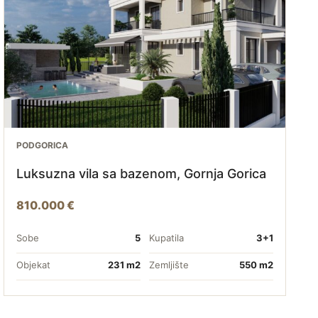
PODGORICA
Luksuzna vila sa bazenom, Gornja Gorica
810.000 €
Sobe
5
Kupatila
3+1
Objekat
231 m2
Zemljište
550 m2