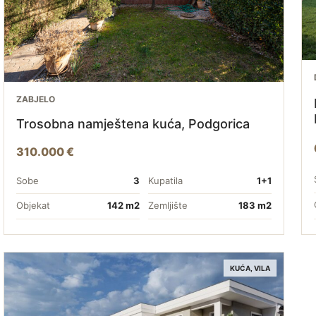
ZABJELO
Trosobna namještena kuća, Podgorica
310.000 €
Sobe
3
Kupatila
1+1
Objekat
142 m2
Zemljište
183 m2
KUĆA, VILA