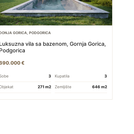
DONJA GORICA, PODGORICA
Luksuzna vila sa bazenom, Gornja Gorica,
Podgorica
690.000 €
Sobe
3
Kupatila
3
Objekat
271 m2
Zemljište
646 m2