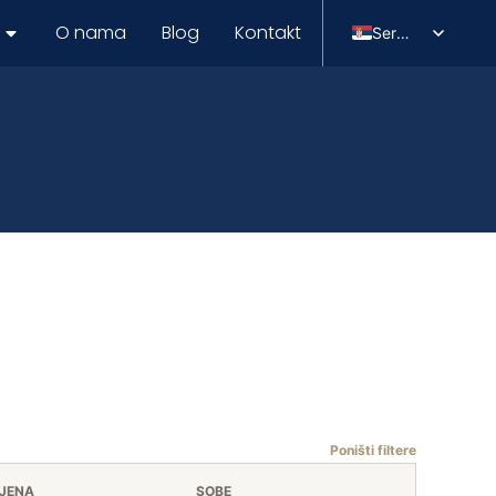
O nama
Blog
Kontakt
Serbian
English
Russian
Poništi filtere
IJENA
SOBE