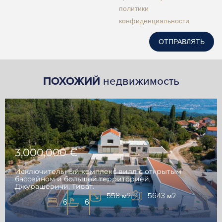
политики
конфиденциальности
ОТПРАВЛЯТЬ
ПОХОЖИЙ
недвижимость
3,000,000 €
Исключительный комплекс вилл с открытым
бассейном и большой территорией,
Джурашевичи, Тиват.
558 м2
5643 м2
6
6