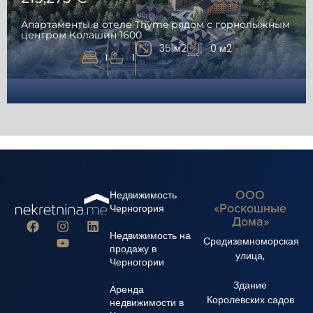
Апартаменты в отеле Thyme рядом с горнолыжным
центром Колашин 1600
35 м2
0 м2
1
1
ООО
Недвижимость
«Роскошные
Черногория
Дома»
Недвижимость на
Средиземноморская
продажу в
улица,
Черногории
Здание
Аренда
Королевских садов
недвижимости в