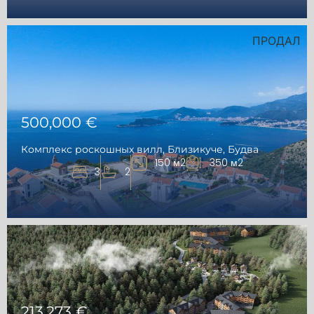
ПРОДАЛ
500,000 €
Комплекс роскошных вилл, Близикуче, Будва
150 м2
350 м2
3
2
213,273 €