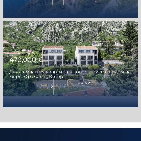
470,000 €
Двухкомнатная квартира в новостройке с видом на
море, Ораховац, Котор
55 м2
2
2