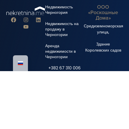
ООО
Недвижимость
«Роскошные
Черногория
Дома»
Недвижимость на
Средиземноморская
продажу в
улица,
Черногории
Здание
Аренда
Королевских садов
недвижимости в
Черногории
+382 67 310 006
+382 67 681 222
info@nekretnina.me
© Авторские права 2024 Luxury Homes DOO
Все права защищены.