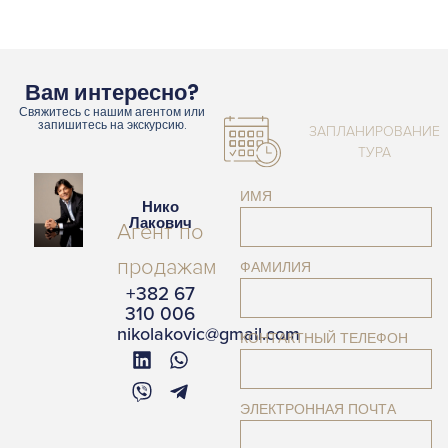
Вам интересно?
Свяжитесь с нашим агентом или
запишитесь на экскурсию.
ЗАПЛАНИРОВАНИЕ
ТУРА
ИМЯ
Нико
Лакович
Агент по
продажам
ФАМИЛИЯ
+382 67
310 006
nikolakovic@gmail.com
КОНТАКТНЫЙ ТЕЛЕФОН
ЭЛЕКТРОННАЯ ПОЧТА