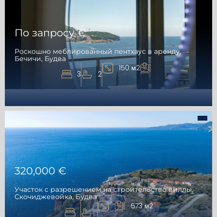
По запросу €
Роскошно меблированный пентхаус в аренду,
Бечичи, Будва
150 м2
3
2
320,000 €
Участок с разрешением на строительство виллы,
Скочиджевойка, Будва
573 м2