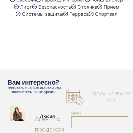
Лифт
Безопасность
Стоянка
Прием
Системы защиты
Терраса
Спортзал
Вам интересно?
Свяжитесь с нашим агентом или
запишитесь на экскурсию.
ЗАПЛАНИРОВАНИЕ
ТУРА
ИМЯ
Люсия
Агент по
продажам