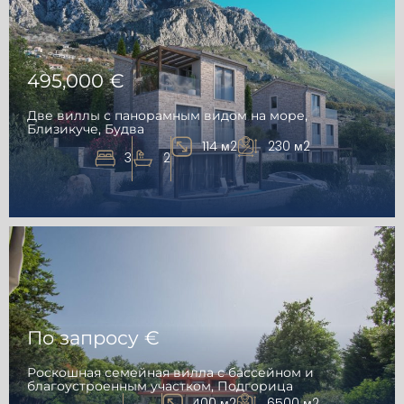
495,000 €
Две виллы с панорамным видом на море,
Близикуче, Будва
114 м2
230 м2
3
2
По запросу €
Роскошная семейная вилла с бассейном и
благоустроенным участком, Подгорица
400 м2
6500 м2