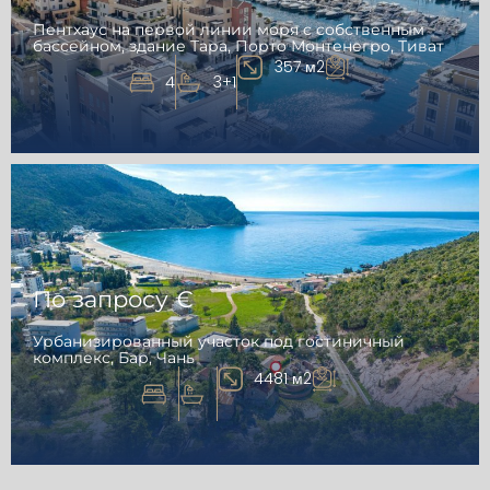
Пентхаус на первой линии моря с собственным
бассейном, здание Тара, Порто Монтенегро, Тиват
357 м2
4
3+1
По запросу €
Урбанизированный участок под гостиничный
комплекс, Бар, Чань
4481 м2