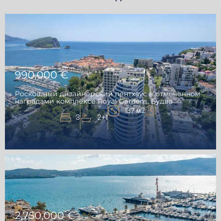
990,000 €
Роскошный дизайнерский пентхаус в отмеченном
наградами комплексе Royal Gardens, Будва
137 м2
3
2+1
2,750,000 €