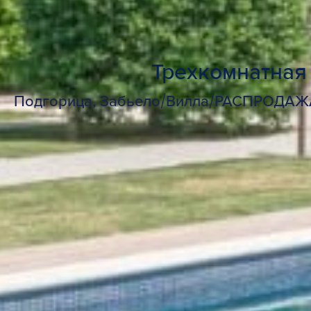
Трехкомнатная
Подгорица, Забьело
/
Вилла
/
РАСПРОДАЖ