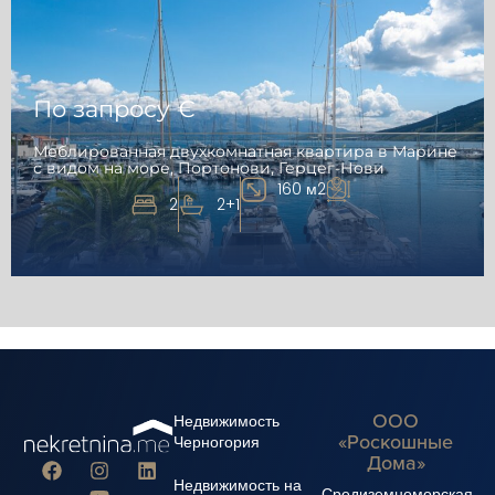
По запросу €
Меблированная двухкомнатная квартира в Марине
с видом на море, Портонови, Герцег-Нови
160 м2
2
2+1
ООО
Недвижимость
«Роскошные
Черногория
Дома»
Недвижимость на
Средиземноморская