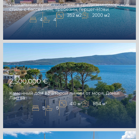
Уникальный бутик-комплекс в средиземноморском
стиле с бассейном, Требезин, Герцег-Нови
352 м2
2000 м2
4
4
2,500,000 €
Каменный дом во второй линии от моря, Донья
Ластва
410 м²
854 м²
5
5