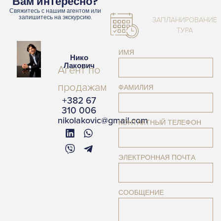
Вам интересно?
Свяжитесь с нашим агентом или
запишитесь на экскурсию.
ЗАПЛАНИРОВАНИЕ
ТУРА
ИМЯ
Нико
Лакович
Агент по
продажам
ФАМИЛИЯ
+382 67
310 006
nikolakovic@gmail.com
КОНТАКТНЫЙ ТЕЛЕФОН
ЭЛЕКТРОННАЯ ПОЧТА
СООБЩЕНИЕ