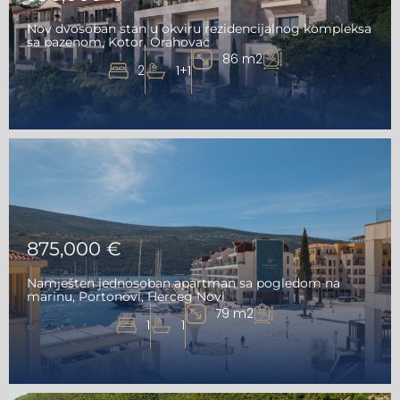
Nov dvosoban stan u okviru rezidencijalnog kompleksa
sa bazenom, Kotor, Orahovac
86 m2
2
1+1
875,000 €
Namješten jednosoban apartman sa pogledom na
marinu, Portonovi, Herceg Novi
79 m2
1
1