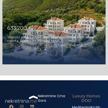
633,200 €
Stanovi u luksuznom kompleksu u blizini Portonovi
rizorta, Djenovici, Herceg Novi
157 m2
0 m2
3
2
Luxury Homes
Nekretnine Crna
DOO
Gora
Mediteranska bb,