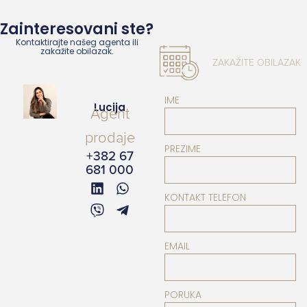
Zainteresovani ste?
Kontaktirajte našeg agenta ili
zakažite obilazak.
ZAKAŽITE OBILAZAK
IME
Lucija
Agent
prodaje
PREZIME
+382 67
681 000
KONTAKT TELEFON
EMAIL
PORUKA