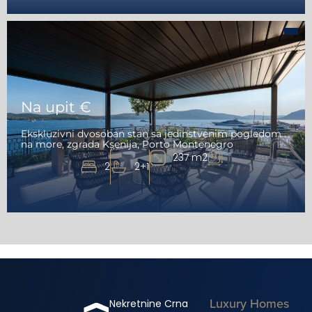
Na upit €
Ekskluzivni dvosoban stan sa jedinstvenim pogledom
na more, zgrada Ksenija, Porto Montenegro
237 m2
2
2+1
Luxury Homes
Nekretnine Crna