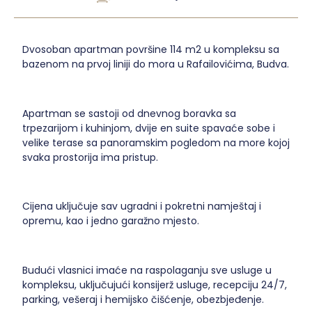
Dvosoban apartman površine 114 m2 u kompleksu sa
bazenom na prvoj liniji do mora u Rafailovićima, Budva.
Apartman se sastoji od dnevnog boravka sa
trpezarijom i kuhinjom, dvije en suite spavaće sobe i
velike terase sa panoramskim pogledom na more kojoj
svaka prostorija ima pristup.
Cijena uključuje sav ugradni i pokretni namještaj i
opremu, kao i jedno garažno mjesto.
Budući vlasnici imaće na raspolaganju sve usluge u
kompleksu, uključujući konsijerž usluge, recepciju 24/7,
parking, vešeraj i hemijsko čišćenje, obezbjeđenje.