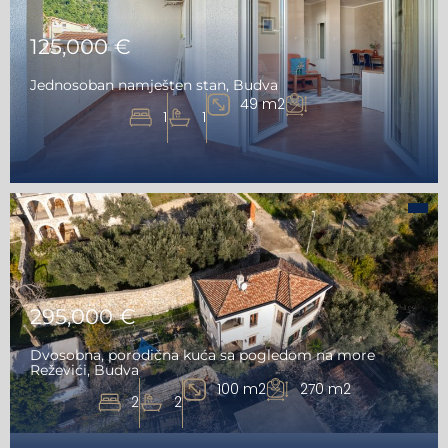
125,000 €
Jednosoban namješten stan, Budva
49 m2
1
1
295,000 €
Dvosobna, porodična kuća sa pogledom na more
Reževići, Budva
100 m2
270 m2
2
2