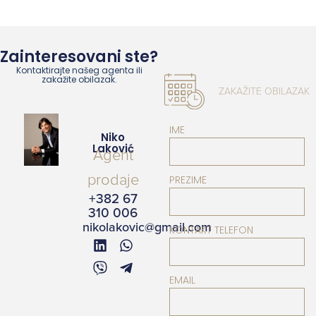
Zainteresovani ste?
Kontaktirajte našeg agenta ili
zakažite obilazak.
ZAKAŽITE OBILAZAK
IME
Niko
Laković
Agent
prodaje
PREZIME
+382 67
310 006
nikolakovic@gmail.com
KONTAKT TELEFON
EMAIL