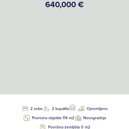
640,000 €
2 sobe
2 kupatila
Opremljeno
Povrsina objekta 114 m2
Novogradnja
Površina zemljišta 0 m2