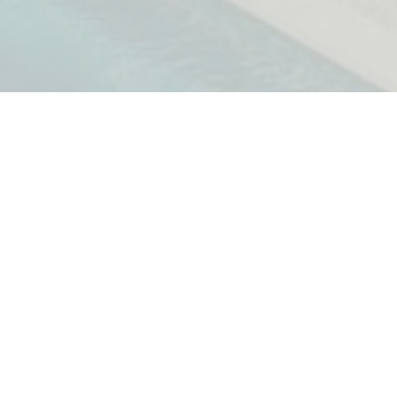
Četvorosoban, dobro raspo
Povrsina objekta 240 m2
Apartman se sastoji od pro
terasu sa pogledom na more,
kupatilima, toaleta za goste
ija
Kompletno je namješten i us
enje
a more
Zgrada Tara se nalazi u poza