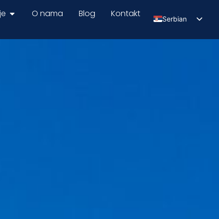
je
O nama
Blog
Kontakt
Serbian
English
Russian