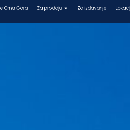
ne Crna Gora
Za prodaju
Za izdavanje
Lokaci