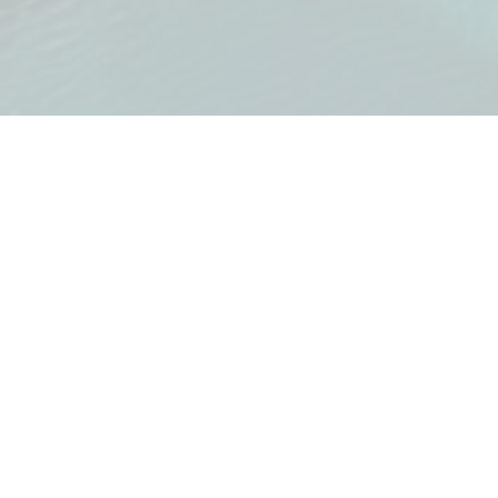
4 sobe
4+1 kupatila
1 garaža
Opremljeno
KARAKTERISTIKE
Bazen
Garaža
Internet
Klimatizac
Lift
Obezbjeđ
Parking
Pogled n
Recepcija
Terasa
Teretana