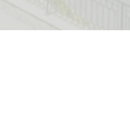
ređen apartman površine 240 m2 u zgradi Tara.
stranog dnevnog boravka sa izlazom na veliku
 kuhinje i trpezarije, 4 spavaće sobe sa
 i vešeraja.
eljiv. Jedno garažno mjesto je uključeno u cijenu.
dini trga Venecija, u neposrednoj blizini hotela